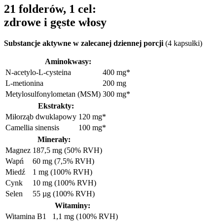
21 folderów, 1 cel:
zdrowe i gęste włosy
Substancje aktywne w zalecanej dziennej porcji
(4 kapsułki)
Aminokwasy:
N-acetylo-L-cysteina
400 mg*
L-metionina
200 mg
Metylosulfonylometan (MSM)
300 mg*
Ekstrakty:
Miłorząb dwuklapowy
120 mg*
Camellia sinensis
100 mg*
Minerały:
Magnez
187,5 mg (50% RVH)
Wapń
60 mg (7,5% RVH)
Miedź
1 mg (100% RVH)
Cynk
10 mg (100% RVH)
Selen
55 µg (100% RVH)
Witaminy:
Witamina B1
1,1 mg (100% RVH)