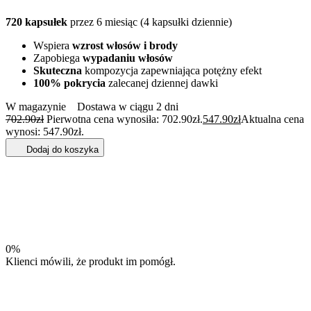
720 kapsułek
przez 6 miesiąc (4 kapsułki dziennie)
Wspiera
wzrost włosów
i brody
Zapobiega
wypadaniu włosów
Skuteczna
kompozycja zapewniająca potężny efekt
100% pokrycia
zalecanej dziennej dawki
W magazynie
Dostawa w ciągu 2 dni
702.90
zł
Pierwotna cena wynosiła: 702.90zł.
547.90
zł
Aktualna cena
wynosi: 547.90zł.
Dodaj do koszyka
0%
Klienci mówili, że produkt im pomógł.