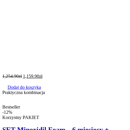
1,254.90
zł
1,159.90
zł
Dodaj do koszyka
Praktyczna kombinacja
Bestseller
-12%
Korzystny PAKIET
SET Minoxidil Foam – 6 miesięcy +