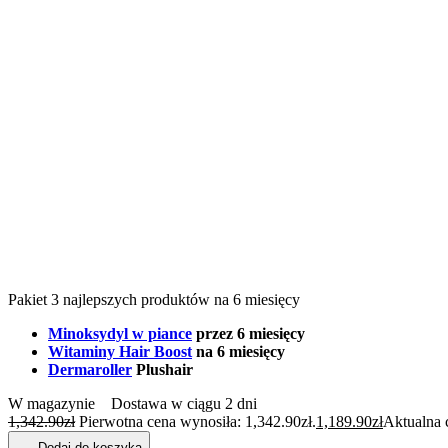
Pakiet 3 najlepszych produktów na 6 miesięcy
Minoksydyl w piance
przez 6 miesięcy
Witaminy Hair Boost
na 6 miesięcy
Dermaroller
Plushair
W magazynie
Dostawa w ciągu 2 dni
1,342.90
zł
Pierwotna cena wynosiła: 1,342.90zł.
1,189.90
zł
Aktualna 
Dodaj do koszyka