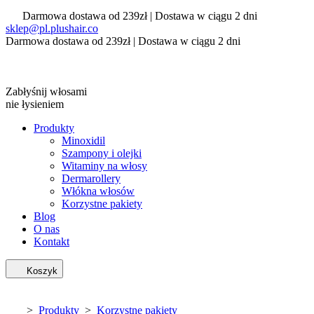
Darmowa dostawa od 239zł | Dostawa w ciągu 2 dni
sklep@pl.plushair.co
Darmowa dostawa od 239zł | Dostawa w ciągu 2 dni
Zabłyśnij włosami
nie łysieniem
Produkty
Minoxidil
Szampony i olejki
Witaminy na włosy
Dermarollery
Włókna włosów
Korzystne pakiety
Blog
O nas
Kontakt
Koszyk
>
Produkty
>
Korzystne pakiety