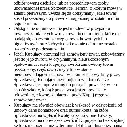
odbiór towaru osobiście lub za pośrednictwem osoby
upoważnionej przez Sprzedawcę. Termin, o którym mowa w
zdaniu pierwszym, uważa się za dotrzymany, jeżeli towar
został przekazany do przewozu najpóźniej w ostatnim dniu
tego terminu.
Odstąpienie od umowy nie jest możliwe w przypadku
towarów zamkniętych w opakowaniu ochronnym, które nie
nadają się do zwrotu ze względów zdrowotnych lub
higienicznych oraz których opakowanie ochronne zostało
uszkodzone po dostarczeniu.
Jeżeli Kupujący otrzymał już zamówiony towar, zobowiązany
jest do jego zwrotu w oryginalnym, nieuszkodzonym
opakowaniu. Jeżeli Kupujący zwróci zamówiony towar
uszkodzony, częściowo zużyty lub w stanie
nieodpowiadającym stanowi, w jakim został wysłany przez
Sprzedawcę, Kupujący przyjmuje do wiadomości, że
Sprzedawca jest uprawniony do pokrycia powstałej w ten
sposób szkody, którą Sprzedawca jest zobowiązany
udowodnić, z kwoty zapłaconej przez Kupującego za
zamówiony towar.
Kupujący ma również obowiązek wskazać w odstąpieniu od
umowy dane kontaktowe oraz numer konta, na które
Sprzedawca ma wpłacić kwotę za zamówione Towary.
Sprzedawca ma obowiązek zwrócić Kupującemu bez zbędnej
zwłoki, nie później niż w terminie 14 dni od dnia otrzymania