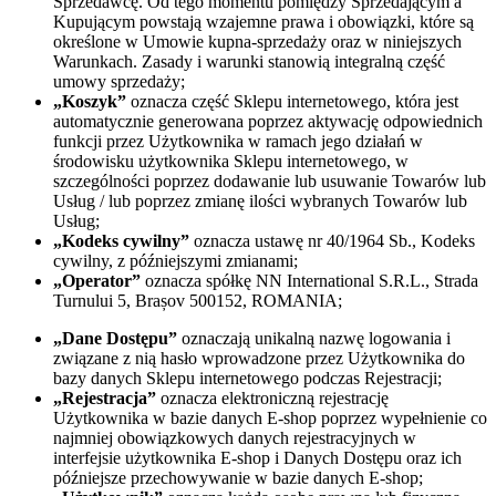
Sprzedawcę. Od tego momentu pomiędzy Sprzedającym a
Kupującym powstają wzajemne prawa i obowiązki, które są
określone w Umowie kupna-sprzedaży oraz w niniejszych
Warunkach. Zasady i warunki stanowią integralną część
umowy sprzedaży;
„Koszyk”
oznacza część Sklepu internetowego, która jest
automatycznie generowana poprzez aktywację odpowiednich
funkcji przez Użytkownika w ramach jego działań w
środowisku użytkownika Sklepu internetowego, w
szczególności poprzez dodawanie lub usuwanie Towarów lub
Usług / lub poprzez zmianę ilości wybranych Towarów lub
Usług;
„Kodeks cywilny”
oznacza ustawę nr 40/1964 Sb., Kodeks
cywilny, z późniejszymi zmianami;
„Operator”
oznacza spółkę NN International S.R.L., Strada
Turnului 5, Brașov 500152, ROMANIA;
„Dane Dostępu”
oznaczają unikalną nazwę logowania i
związane z nią hasło wprowadzone przez Użytkownika do
bazy danych Sklepu internetowego podczas Rejestracji;
„Rejestracja”
oznacza elektroniczną rejestrację
Użytkownika w bazie danych E-shop poprzez wypełnienie co
najmniej obowiązkowych danych rejestracyjnych w
interfejsie użytkownika E-shop i Danych Dostępu oraz ich
późniejsze przechowywanie w bazie danych E-shop;