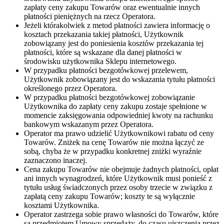
zapłaty ceny zakupu Towarów oraz ewentualnie innych
płatności pieniężnych na rzecz Operatora.
Jeżeli którakolwiek z metod płatności zawiera informację o
kosztach przekazania takiej płatności, Użytkownik
zobowiązany jest do poniesienia kosztów przekazania tej
płatności, które są wskazane dla danej płatności w
środowisku użytkownika Sklepu internetowego.
W przypadku płatności bezgotówkowej przelewem,
Użytkownik zobowiązany jest do wskazania tytułu płatności
określonego przez Operatora.
W przypadku płatności bezgotówkowej zobowiązanie
Użytkownika do zapłaty ceny zakupu zostaje spełnione w
momencie zaksięgowania odpowiedniej kwoty na rachunku
bankowym wskazanym przez Operatora.
Operator ma prawo udzielić Użytkownikowi rabatu od ceny
Towarów. Zniżek na cenę Towarów nie można łączyć ze
sobą, chyba że w przypadku konkretnej zniżki wyraźnie
zaznaczono inaczej.
Cena zakupu Towarów nie obejmuje żadnych płatności, opłat
ani innych wynagrodzeń, które Użytkownik musi ponieść z
tytułu usług świadczonych przez osoby trzecie w związku z
zapłatą ceny zakupu Towarów; koszty te są wyłącznie
kosztami Użytkownika.
Operator zastrzega sobie prawo własności do Towarów, które
są przedmiotem Umowy sprzedaży, do czasu uiszczenia przez