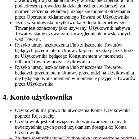
z wadliwego wykonania umowy w siedzibie Operatora i/lub
pod adresem prowadzenia działalności gospodarczej. Za
moment złożenia reklamacji uznaje się moment otrzymania
przez Operatora reklamowanego Towaru od Użytkownika.
Jeżeli w środowisku użytkownika Sklepu Internetowego
Towar jest oznaczony jako używany, Użytkownik nabywa
Towar w stanie używanym, z uwzględnieniem wskazanych
wad Towaru.
Ryzyko utraty, uszkodzenia i/lub zniszczenia Towarów
będących przedmiotem Umowy kupna-sprzedaży przechodzi
na Użytkownika będącego Konsumentem w momencie
odbioru Towarów przez Użytkownika.
Ryzyko utraty, uszkodzenia i/lub zniszczenia Towarów
będących przedmiotem Umowy przechodzi na Użytkownika
nie będącego Konsumentem w momencie przyjęcia Towarów
przez Użytkownika.
4. Konto użytkownika
Użytkownik ma prawo do utworzenia Konta Użytkownika
poprzez Rejestrację.
Użytkownik jest zobowiązany do wprowadzenia danych
uwierzytelniających przed uzyskaniem dostępu do Konta
Użytkownika.
Za dane identyfikacyjne Użytkownika wprowadzone podczas