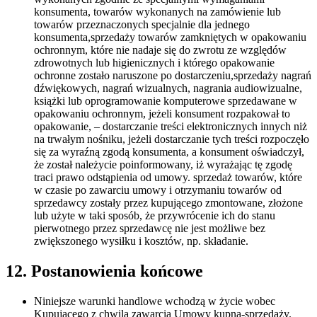
konsumenta, towarów wykonanych na zamówienie lub
towarów przeznaczonych specjalnie dla jednego
konsumenta,sprzedaży towarów zamkniętych w opakowaniu
ochronnym, które nie nadaje się do zwrotu ze względów
zdrowotnych lub higienicznych i którego opakowanie
ochronne zostało naruszone po dostarczeniu,sprzedaży nagrań
dźwiękowych, nagrań wizualnych, nagrania audiowizualne,
książki lub oprogramowanie komputerowe sprzedawane w
opakowaniu ochronnym, jeżeli konsument rozpakował to
opakowanie, – dostarczanie treści elektronicznych innych niż
na trwałym nośniku, jeżeli dostarczanie tych treści rozpoczęło
się za wyraźną zgodą konsumenta, a konsument oświadczył,
że został należycie poinformowany, iż wyrażając tę zgodę
traci prawo odstąpienia od umowy. sprzedaż towarów, które
w czasie po zawarciu umowy i otrzymaniu towarów od
sprzedawcy zostały przez kupującego zmontowane, złożone
lub użyte w taki sposób, że przywrócenie ich do stanu
pierwotnego przez sprzedawcę nie jest możliwe bez
zwiększonego wysiłku i kosztów, np. składanie.
12. Postanowienia końcowe
Niniejsze warunki handlowe wchodzą w życie wobec
Kupującego z chwilą zawarcia Umowy kupna-sprzedaży.