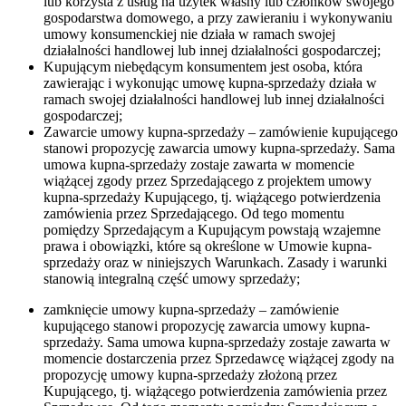
lub korzysta z usług na użytek własny lub członków swojego
gospodarstwa domowego, a przy zawieraniu i wykonywaniu
umowy konsumenckiej nie działa w ramach swojej
działalności handlowej lub innej działalności gospodarczej;
Kupującym niebędącym konsumentem jest osoba, która
zawierając i wykonując umowę kupna-sprzedaży działa w
ramach swojej działalności handlowej lub innej działalności
gospodarczej;
Zawarcie umowy kupna-sprzedaży – zamówienie kupującego
stanowi propozycję zawarcia umowy kupna-sprzedaży. Sama
umowa kupna-sprzedaży zostaje zawarta w momencie
wiążącej zgody przez Sprzedającego z projektem umowy
kupna-sprzedaży Kupującego, tj. wiążącego potwierdzenia
zamówienia przez Sprzedającego. Od tego momentu
pomiędzy Sprzedającym a Kupującym powstają wzajemne
prawa i obowiązki, które są określone w Umowie kupna-
sprzedaży oraz w niniejszych Warunkach. Zasady i warunki
stanowią integralną część umowy sprzedaży;
zamknięcie umowy kupna-sprzedaży – zamówienie
kupującego stanowi propozycję zawarcia umowy kupna-
sprzedaży. Sama umowa kupna-sprzedaży zostaje zawarta w
momencie dostarczenia przez Sprzedawcę wiążącej zgody na
propozycję umowy kupna-sprzedaży złożoną przez
Kupującego, tj. wiążącego potwierdzenia zamówienia przez