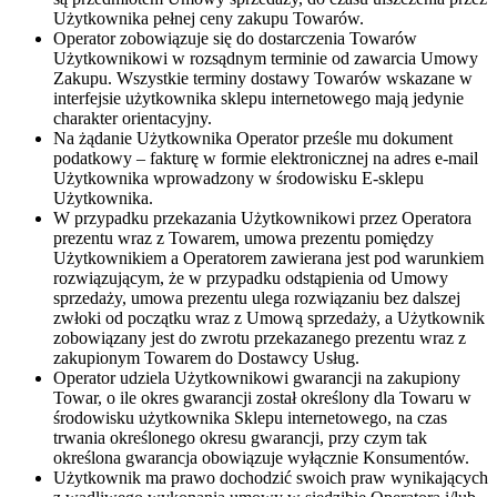
Użytkownika pełnej ceny zakupu Towarów.
Operator zobowiązuje się do dostarczenia Towarów
Użytkownikowi w rozsądnym terminie od zawarcia Umowy
Zakupu. Wszystkie terminy dostawy Towarów wskazane w
interfejsie użytkownika sklepu internetowego mają jedynie
charakter orientacyjny.
Na żądanie Użytkownika Operator prześle mu dokument
podatkowy – fakturę w formie elektronicznej na adres e-mail
Użytkownika wprowadzony w środowisku E-sklepu
Użytkownika.
W przypadku przekazania Użytkownikowi przez Operatora
prezentu wraz z Towarem, umowa prezentu pomiędzy
Użytkownikiem a Operatorem zawierana jest pod warunkiem
rozwiązującym, że w przypadku odstąpienia od Umowy
sprzedaży, umowa prezentu ulega rozwiązaniu bez dalszej
zwłoki od początku wraz z Umową sprzedaży, a Użytkownik
zobowiązany jest do zwrotu przekazanego prezentu wraz z
zakupionym Towarem do Dostawcy Usług.
Operator udziela Użytkownikowi gwarancji na zakupiony
Towar, o ile okres gwarancji został określony dla Towaru w
środowisku użytkownika Sklepu internetowego, na czas
trwania określonego okresu gwarancji, przy czym tak
określona gwarancja obowiązuje wyłącznie Konsumentów.
Użytkownik ma prawo dochodzić swoich praw wynikających