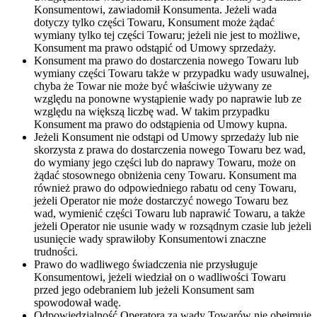
Konsumentowi, zawiadomił Konsumenta. Jeżeli wada
dotyczy tylko części Towaru, Konsument może żądać
wymiany tylko tej części Towaru; jeżeli nie jest to możliwe,
Konsument ma prawo odstąpić od Umowy sprzedaży.
Konsument ma prawo do dostarczenia nowego Towaru lub
wymiany części Towaru także w przypadku wady usuwalnej,
chyba że Towar nie może być właściwie używany ze
względu na ponowne wystąpienie wady po naprawie lub ze
względu na większą liczbę wad. W takim przypadku
Konsument ma prawo do odstąpienia od Umowy kupna.
Jeżeli Konsument nie odstąpi od Umowy sprzedaży lub nie
skorzysta z prawa do dostarczenia nowego Towaru bez wad,
do wymiany jego części lub do naprawy Towaru, może on
żądać stosownego obniżenia ceny Towaru. Konsument ma
również prawo do odpowiedniego rabatu od ceny Towaru,
jeżeli Operator nie może dostarczyć nowego Towaru bez
wad, wymienić części Towaru lub naprawić Towaru, a także
jeżeli Operator nie usunie wady w rozsądnym czasie lub jeżeli
usunięcie wady sprawiłoby Konsumentowi znaczne
trudności.
Prawo do wadliwego świadczenia nie przysługuje
Konsumentowi, jeżeli wiedział on o wadliwości Towaru
przed jego odebraniem lub jeżeli Konsument sam
spowodował wadę.
Odpowiedzialność Operatora za wady Towarów nie obejmuje