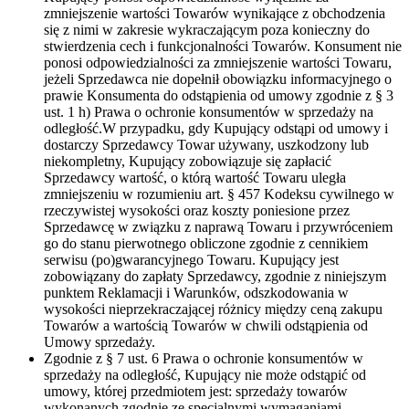
zmniejszenie wartości Towarów wynikające z obchodzenia
się z nimi w zakresie wykraczającym poza konieczny do
stwierdzenia cech i funkcjonalności Towarów. Konsument nie
ponosi odpowiedzialności za zmniejszenie wartości Towaru,
jeżeli Sprzedawca nie dopełnił obowiązku informacyjnego o
prawie Konsumenta do odstąpienia od umowy zgodnie z § 3
ust. 1 h) Prawa o ochronie konsumentów w sprzedaży na
odległość.W przypadku, gdy Kupujący odstąpi od umowy i
dostarczy Sprzedawcy Towar używany, uszkodzony lub
niekompletny, Kupujący zobowiązuje się zapłacić
Sprzedawcy wartość, o którą wartość Towaru uległa
zmniejszeniu w rozumieniu art. § 457 Kodeksu cywilnego w
rzeczywistej wysokości oraz koszty poniesione przez
Sprzedawcę w związku z naprawą Towaru i przywróceniem
go do stanu pierwotnego obliczone zgodnie z cennikiem
serwisu (po)gwarancyjnego Towaru. Kupujący jest
zobowiązany do zapłaty Sprzedawcy, zgodnie z niniejszym
punktem Reklamacji i Warunków, odszkodowania w
wysokości nieprzekraczającej różnicy między ceną zakupu
Towarów a wartością Towarów w chwili odstąpienia od
Umowy sprzedaży.
Zgodnie z § 7 ust. 6 Prawa o ochronie konsumentów w
sprzedaży na odległość, Kupujący nie może odstąpić od
umowy, której przedmiotem jest: sprzedaży towarów
wykonanych zgodnie ze specjalnymi wymaganiami