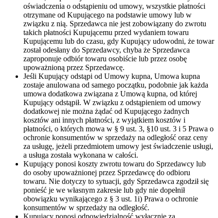
oświadczenia o odstąpieniu od umowy, wszystkie płatności
otrzymane od Kupującego na podstawie umowy lub w
związku z nią. Sprzedawca nie jest zobowiązany do zwrotu
takich płatności Kupującemu przed wydaniem towaru
Kupującemu lub do czasu, gdy Kupujący udowodni, że towar
został odesłany do Sprzedawcy, chyba że Sprzedawca
zaproponuje odbiór towaru osobiście lub przez osobę
upoważnioną przez Sprzedawcę.
Jeśli Kupujący odstąpi od Umowy kupna, Umowa kupna
zostaje anulowana od samego początku, podobnie jak każda
umowa dodatkowa związana z Umową kupna, od której
Kupujący odstąpił. W związku z odstąpieniem od umowy
dodatkowej nie można żądać od Kupującego żadnych
kosztów ani innych płatności, z wyjątkiem kosztów i
płatności, o których mowa w § 9 ust. 3, §10 ust. 3 i 5 Prawa o
ochronie konsumentów w sprzedaży na odległość oraz ceny
za usługę, jeżeli przedmiotem umowy jest świadczenie usługi,
a usługa została wykonana w całości.
Kupujący ponosi koszty zwrotu towaru do Sprzedawcy lub
do osoby upoważnionej przez Sprzedawcę do odbioru
towaru. Nie dotyczy to sytuacji, gdy Sprzedawca zgodził się
ponieść je we własnym zakresie lub gdy nie dopełnił
obowiązku wynikającego z § 3 ust. 1i) Prawa o ochronie
konsumentów w sprzedaży na odległość.
Kupujący ponosi odpowiedzialność wyłącznie za