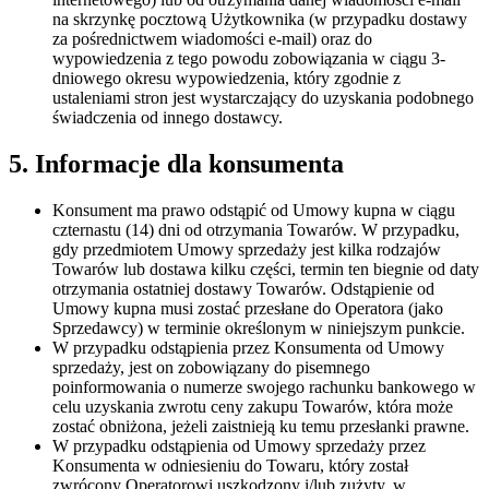
na skrzynkę pocztową Użytkownika (w przypadku dostawy
za pośrednictwem wiadomości e-mail) oraz do
wypowiedzenia z tego powodu zobowiązania w ciągu 3-
dniowego okresu wypowiedzenia, który zgodnie z
ustaleniami stron jest wystarczający do uzyskania podobnego
świadczenia od innego dostawcy.
5. Informacje dla konsumenta
Konsument ma prawo odstąpić od Umowy kupna w ciągu
czternastu (14) dni od otrzymania Towarów. W przypadku,
gdy przedmiotem Umowy sprzedaży jest kilka rodzajów
Towarów lub dostawa kilku części, termin ten biegnie od daty
otrzymania ostatniej dostawy Towarów. Odstąpienie od
Umowy kupna musi zostać przesłane do Operatora (jako
Sprzedawcy) w terminie określonym w niniejszym punkcie.
W przypadku odstąpienia przez Konsumenta od Umowy
sprzedaży, jest on zobowiązany do pisemnego
poinformowania o numerze swojego rachunku bankowego w
celu uzyskania zwrotu ceny zakupu Towarów, która może
zostać obniżona, jeżeli zaistnieją ku temu przesłanki prawne.
W przypadku odstąpienia od Umowy sprzedaży przez
Konsumenta w odniesieniu do Towaru, który został
zwrócony Operatorowi uszkodzony i/lub zużyty, w