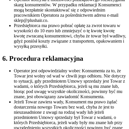
skarg konsumentów. W przypadku reklamacji Konsumenci
mogą bezpłatnie skontaktować się z odpowiednim
pracownikiem Operatora za pośrednictwem adresu e-mail
sklep@plushair.co.
Przedsiębiorca ma prawo pobrać opłatę za zwrot towaru w
wysokości do 10 euro lub zmniejszyć o tę kwotę kwotę
kwotę zwracaną konsumentowi, chyba że towar był wadliwy,
gdyż poniósł koszty związane z transportem, opakowaniem i
wysyłką przesyłki.
6. Procedura reklamacyjna
Operator jest odpowiedzialny wobec Konsumenta za to, że
Towar jest wolny od wad w chwili jego odbioru. Nie dotyczy
to sytuacji, gdy przedmiotem Umowy sprzedaży jest Towar z
wadami, o których Przedsiębiorca, jeżeli są mu znane lub,
biorąc pod uwagę wszystkie okoliczności, powinny być mu
znane, jest obowiązany zawiadomić Konsumenta.
Jeżeli Towar zawiera wady, Konsument ma prawo żądać
dostarczenia nowego Towaru bez wad, chyba że jest to
nieuzasadnione z uwagi na rodzaj wady lub jeżeli
przedmiotem Umowy sprzedaży był Towar z wadami, o
których Przedsiębiorca, jeżeli wady były mu znane lub przy
uwzględnieniu wszystkich okoliczności powinny być znane