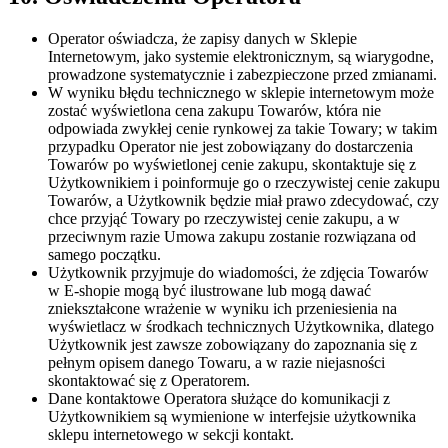
Operator oświadcza, że zapisy danych w Sklepie
Internetowym, jako systemie elektronicznym, są wiarygodne,
prowadzone systematycznie i zabezpieczone przed zmianami.
W wyniku błędu technicznego w sklepie internetowym może
zostać wyświetlona cena zakupu Towarów, która nie
odpowiada zwykłej cenie rynkowej za takie Towary; w takim
przypadku Operator nie jest zobowiązany do dostarczenia
Towarów po wyświetlonej cenie zakupu, skontaktuje się z
Użytkownikiem i poinformuje go o rzeczywistej cenie zakupu
Towarów, a Użytkownik będzie miał prawo zdecydować, czy
chce przyjąć Towary po rzeczywistej cenie zakupu, a w
przeciwnym razie Umowa zakupu zostanie rozwiązana od
samego początku.
Użytkownik przyjmuje do wiadomości, że zdjęcia Towarów
w E-shopie mogą być ilustrowane lub mogą dawać
zniekształcone wrażenie w wyniku ich przeniesienia na
wyświetlacz w środkach technicznych Użytkownika, dlatego
Użytkownik jest zawsze zobowiązany do zapoznania się z
pełnym opisem danego Towaru, a w razie niejasności
skontaktować się z Operatorem.
Dane kontaktowe Operatora służące do komunikacji z
Użytkownikiem są wymienione w interfejsie użytkownika
sklepu internetowego w sekcji kontakt.