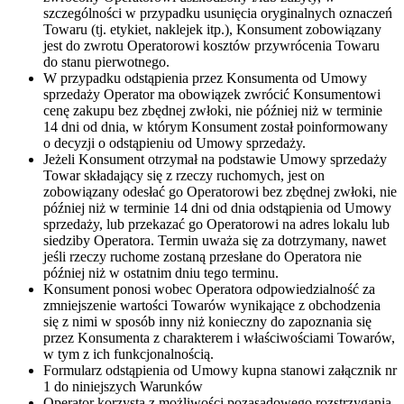
szczególności w przypadku usunięcia oryginalnych oznaczeń
Towaru (tj. etykiet, naklejek itp.), Konsument zobowiązany
jest do zwrotu Operatorowi kosztów przywrócenia Towaru
do stanu pierwotnego.
W przypadku odstąpienia przez Konsumenta od Umowy
sprzedaży Operator ma obowiązek zwrócić Konsumentowi
cenę zakupu bez zbędnej zwłoki, nie później niż w terminie
14 dni od dnia, w którym Konsument został poinformowany
o decyzji o odstąpieniu od Umowy sprzedaży.
Jeżeli Konsument otrzymał na podstawie Umowy sprzedaży
Towar składający się z rzeczy ruchomych, jest on
zobowiązany odesłać go Operatorowi bez zbędnej zwłoki, nie
później niż w terminie 14 dni od dnia odstąpienia od Umowy
sprzedaży, lub przekazać go Operatorowi na adres lokalu lub
siedziby Operatora. Termin uważa się za dotrzymany, nawet
jeśli rzeczy ruchome zostaną przesłane do Operatora nie
później niż w ostatnim dniu tego terminu.
Konsument ponosi wobec Operatora odpowiedzialność za
zmniejszenie wartości Towarów wynikające z obchodzenia
się z nimi w sposób inny niż konieczny do zapoznania się
przez Konsumenta z charakterem i właściwościami Towarów,
w tym z ich funkcjonalnością.
Formularz odstąpienia od Umowy kupna stanowi załącznik nr
1 do niniejszych Warunków
Operator korzysta z możliwości pozasądowego rozstrzygania