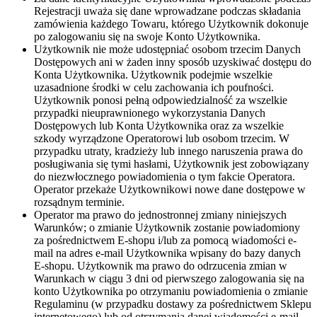
Rejestracji uważa się dane wprowadzane podczas składania
zamówienia każdego Towaru, którego Użytkownik dokonuje
po zalogowaniu się na swoje Konto Użytkownika.
Użytkownik nie może udostępniać osobom trzecim Danych
Dostępowych ani w żaden inny sposób uzyskiwać dostępu do
Konta Użytkownika. Użytkownik podejmie wszelkie
uzasadnione środki w celu zachowania ich poufności.
Użytkownik ponosi pełną odpowiedzialność za wszelkie
przypadki nieuprawnionego wykorzystania Danych
Dostępowych lub Konta Użytkownika oraz za wszelkie
szkody wyrządzone Operatorowi lub osobom trzecim. W
przypadku utraty, kradzieży lub innego naruszenia prawa do
posługiwania się tymi hasłami, Użytkownik jest zobowiązany
do niezwłocznego powiadomienia o tym fakcie Operatora.
Operator przekaże Użytkownikowi nowe dane dostępowe w
rozsądnym terminie.
Operator ma prawo do jednostronnej zmiany niniejszych
Warunków; o zmianie Użytkownik zostanie powiadomiony
za pośrednictwem E-shopu i/lub za pomocą wiadomości e-
mail na adres e-mail Użytkownika wpisany do bazy danych
E-shopu. Użytkownik ma prawo do odrzucenia zmian w
Warunkach w ciągu 3 dni od pierwszego zalogowania się na
konto Użytkownika po otrzymaniu powiadomienia o zmianie
Regulaminu (w przypadku dostawy za pośrednictwem Sklepu
internetowego) lub od otrzymania danej wiadomości e-mail