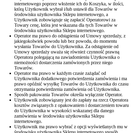
internetowego poprzez włożenie ich do Koszyka, w ilości,
którą Użytkownik wybrał i/lub ustawił dla Towarów w
środowisku użytkownika Sklepu internetowego, a
Użytkownik zobowiązuje się zapłacić Operatorowi za
Towary cenę, która jest wskazana dla tych Towarów w
środowisku użytkownika Sklepu internetowego.
Operator ma prawo do odstąpienia od Umowy sprzedaży, z
jakiegokolwiek powodu lub bez powodu, do momentu
wysłania Towarów do Użytkownika. Za odstąpienie od
Umowy sprzedaży uważa się również czynność prawną
Operatora polegającą na zawiadomieniu Użytkownika o
niemożności dostarczenia zamówionych przez niego
Towarów.
Operator ma prawo w każdym czasie zażądać od
Użytkownika dodatkowego potwierdzenia zamówienia i ma
prawo opóźnić wysyłkę Towarów do Użytkownika do czasu
otrzymania potwierdzenia zamówienia od Użytkownika.
Sposób pakowania Towarów określa wyłącznie Operator.
Użytkownik zobowiązany jest do zapłaty na rzecz Operatora
kosztów związanych z opakowaniem i dostarczeniem towaru
do Użytkownika w wysokości wskazanej dla danego
zamówienia w środowisku użytkownika Sklepu
internetowego.
Użytkownik ma prawo wybrać z opcji wyświetlanych mu w
środowisku użytkownika Sklepu internetowego sposób