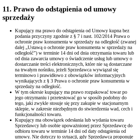
11. Prawo do odstąpienia od umowy
sprzedaży
Kupujący ma prawo do odstąpienia od Umowy kupna bez
podania przyczyny zgodnie z § 7 i nast. 102/2014 Prawa o
ochronie praw konsumenta w sprzedaży na odległość (zwanej
dalej „Ustawą o ochronie praw konsumenta w sprzedaży na
odległość”) w terminie 14 dni od dnia otrzymania towaru lub
od dnia zawarcia umowy o świadczenie usług lub umowy o
dostarczanie treści elektronicznych, które nie są dostarczane
na trwałym nośniku, jeżeli Sprzedawca wywiązał się
terminowo i prawidłowo z obowiązków informacyjnych
wynikających z § 3 Prawa o ochronie praw konsumenta w
sprzedaży na odległość.
W tym okresie kupujący ma prawo rozpakować towar po
jego otrzymaniu i przetestować go w sposób podobny do
tego, jaki zwykle stosuje się przy zakupie w stacjonarnym
sklepie, w zakresie niezbędnym do stwierdzenia wad, cech i
funkcjonalności towaru.
Kupujący ma obowiązek odesłania lub wydania towaru
Sprzedawcy lub osobie upoważnionej przez Sprzedawcę do
odbioru towaru w terminie 14 dni od daty odstąpienia od
umowy. Nie dotyczy to sytuacji, gdy Sprzedawca proponuje