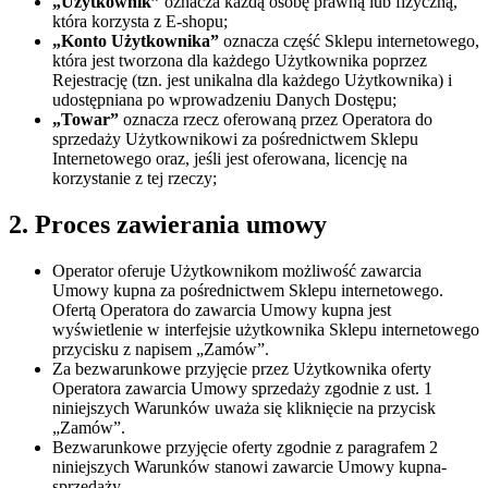
„Użytkownik”
oznacza każdą osobę prawną lub fizyczną,
która korzysta z E-shopu;
„Konto Użytkownika”
oznacza część Sklepu internetowego,
która jest tworzona dla każdego Użytkownika poprzez
Rejestrację (tzn. jest unikalna dla każdego Użytkownika) i
udostępniana po wprowadzeniu Danych Dostępu;
„Towar”
oznacza rzecz oferowaną przez Operatora do
sprzedaży Użytkownikowi za pośrednictwem Sklepu
Internetowego oraz, jeśli jest oferowana, licencję na
korzystanie z tej rzeczy;
2. Proces zawierania umowy
Operator oferuje Użytkownikom możliwość zawarcia
Umowy kupna za pośrednictwem Sklepu internetowego.
Ofertą Operatora do zawarcia Umowy kupna jest
wyświetlenie w interfejsie użytkownika Sklepu internetowego
przycisku z napisem „Zamów”.
Za bezwarunkowe przyjęcie przez Użytkownika oferty
Operatora zawarcia Umowy sprzedaży zgodnie z ust. 1
niniejszych Warunków uważa się kliknięcie na przycisk
„Zamów”.
Bezwarunkowe przyjęcie oferty zgodnie z paragrafem 2
niniejszych Warunków stanowi zawarcie Umowy kupna-
sprzedaży.