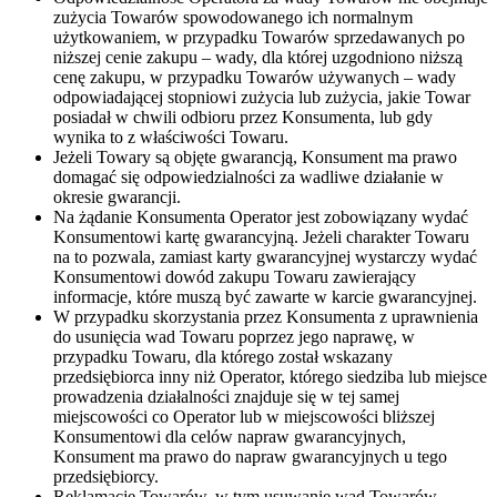
zużycia Towarów spowodowanego ich normalnym
użytkowaniem, w przypadku Towarów sprzedawanych po
niższej cenie zakupu – wady, dla której uzgodniono niższą
cenę zakupu, w przypadku Towarów używanych – wady
odpowiadającej stopniowi zużycia lub zużycia, jakie Towar
posiadał w chwili odbioru przez Konsumenta, lub gdy
wynika to z właściwości Towaru.
Jeżeli Towary są objęte gwarancją, Konsument ma prawo
domagać się odpowiedzialności za wadliwe działanie w
okresie gwarancji.
Na żądanie Konsumenta Operator jest zobowiązany wydać
Konsumentowi kartę gwarancyjną. Jeżeli charakter Towaru
na to pozwala, zamiast karty gwarancyjnej wystarczy wydać
Konsumentowi dowód zakupu Towaru zawierający
informacje, które muszą być zawarte w karcie gwarancyjnej.
W przypadku skorzystania przez Konsumenta z uprawnienia
do usunięcia wad Towaru poprzez jego naprawę, w
przypadku Towaru, dla którego został wskazany
przedsiębiorca inny niż Operator, którego siedziba lub miejsce
prowadzenia działalności znajduje się w tej samej
miejscowości co Operator lub w miejscowości bliższej
Konsumentowi dla celów napraw gwarancyjnych,
Konsument ma prawo do napraw gwarancyjnych u tego
przedsiębiorcy.
Reklamacje Towarów, w tym usuwanie wad Towarów,