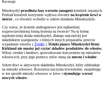
Recenzje
Minoksydyl
przedłuża fazę wzrostu (anagen)
komórek rzęsatych.
Podział komórek korzystnie wpływa również
na krążenie krwi w
skórze
, co również wchodzi w zakres działania Minoksydylu.
Czy wiesz, że łysienie androgenowe jest najbardziej
rozpowszechnioną formą łysienia na świecie? Na tę formę
najskuteczniej działa minoksydyl, dlatego najczęściej jest
składnikiem szamponów i różnych innych preparatów przeciw
wypadaniu włosów (
Źródło
).
Dzięki piance Minoksydyl firmy
Kirkland nie musisz już czytać składów produktów do włosów.
Włosy cienkie i łamliwe, spowodowane kurczeniem się mieszków
włosowych, przy jego pomocy znów staną się
mocne i witalne
.
Sekret tkwi w aktywnym składniku Minoksydyl, który oddziałuje
na mieszki włosowe. Rozszerza naczynia krwionośne, zaopatrując
w ten sposób mieszki włosowe w krew i
stymulując wzrost
nowych włosów
.