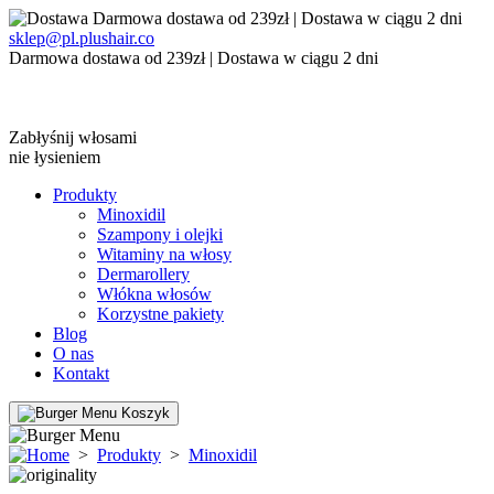
Darmowa dostawa od 239zł | Dostawa w ciągu 2 dni
sklep@pl.plushair.co
Darmowa dostawa od 239zł | Dostawa w ciągu 2 dni
Zabłyśnij włosami
nie łysieniem
Produkty
Minoxidil
Szampony i olejki
Witaminy na włosy
Dermarollery
Włókna włosów
Korzystne pakiety
Blog
O nas
Kontakt
Koszyk
>
Produkty
>
Minoxidil