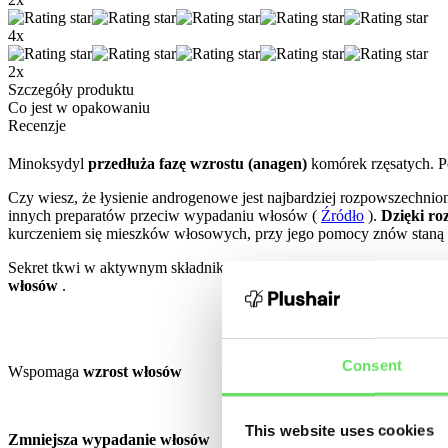
4x
2x
Szczegóły produktu
Co jest w opakowaniu
Recenzje
Minoksydyl
przedłuża fazę wzrostu (anagen)
komórek rzęsatych. P
Czy wiesz, że łysienie androgenowe jest najbardziej rozpowszechnion
innych preparatów przeciw wypadaniu włosów (
Źródło
).
Dzięki ro
kurczeniem się mieszków włosowych, przy jego pomocy znów staną
Sekret tkwi w aktywnym składniku Minoksydyl, który oddziałuje na
włosów
.
Consent
Wspomaga
wzrost włosów
This website uses cookies
Zmniejsza wypadanie włosów