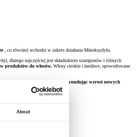
ze
, co również wchodzi w zakres działania Minoksydylu.
ydyl, dlatego najczęściej jest składnikiem szamponów i różnych
dów produktów do włosów.
Włosy cienkie i łamliwe, spowodowane
 sposób mieszki włosowe w krew i
stymulując wzrost nowych
About