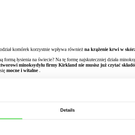
odział komórek korzystnie wpływa również
na krążenie krwi w skór
ą formą łysienia na świecie? Na tę formę najskuteczniej działa minoks
ztworowi minoksydylu firmy Kirkland nie musisz już czytać skła
 się
mocne i witalne
.
 mieszki włosowe. Rozszerza naczynia krwionośne, zaopatrując w ten
Details