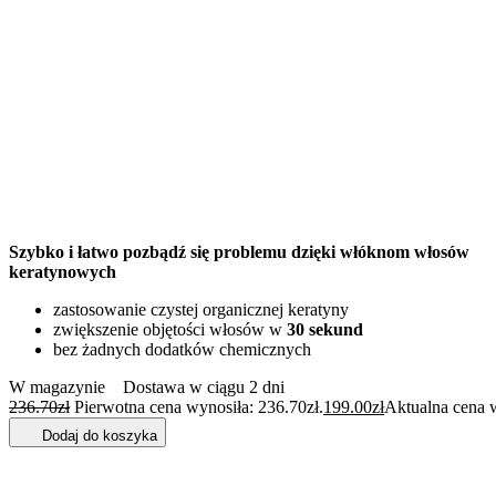
Szybko i łatwo pozbądź się problemu dzięki włóknom włosów
keratynowych
zastosowanie czystej organicznej keratyny
zwiększenie objętości włosów w
30 sekund
bez żadnych dodatków chemicznych
W magazynie
Dostawa w ciągu 2 dni
236.70
zł
Pierwotna cena wynosiła: 236.70zł.
199.00
zł
Aktualna cena w
Dodaj do koszyka