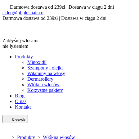
Darmowa dostawa od 239zł | Dostawa w ciągu 2 dni
sklep@pl.plushair.co
Darmowa dostawa od 239zł | Dostawa w ciągu 2 dni
Zabłyśnij włosami
nie łysieniem
Produkty
Minoxidil
Szampony i olejki
Witaminy na włosy
Dermarollery
Włókna włosów
Korzystne pakiety
Blog
O nas
Kontakt
Koszyk
>
Produkty
>
Włókna włosów