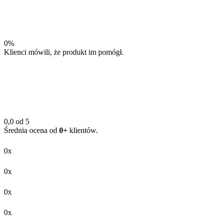
0%
Klienci mówili, że produkt im pomógł.
0,0 od 5
Średnia ocena od
0+
klientów.
0x
0x
0x
0x