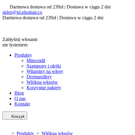
Darmowa dostawa od 239zł | Dostawa w ciągu 2 dni
sklep@pl.plushair.co
Darmowa dostawa od 239zł | Dostawa w ciągu 2 dni
Zabłyśnij włosami
nie łysieniem
Produkty
Minoxidil
Szampony i olejki
Witaminy na włosy
Dermarollery
Włókna włosów
Korzystne pakiety
Blog
O nas
Kontakt
Koszyk
>
Produkty
>
Włókna włosów