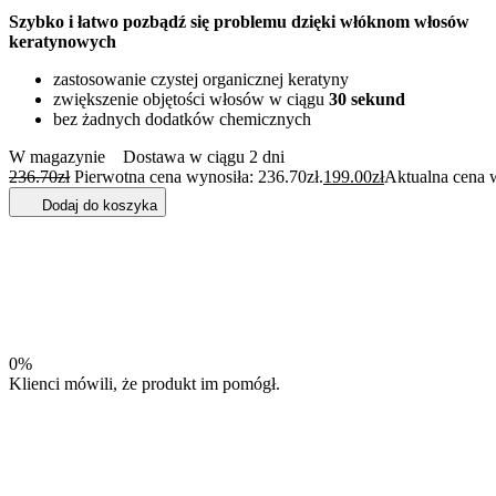
Szybko i łatwo pozbądź się problemu dzięki włóknom włosów
keratynowych
zastosowanie czystej organicznej keratyny
zwiększenie objętości włosów w ciągu
30 sekund
bez żadnych dodatków chemicznych
W magazynie
Dostawa w ciągu 2 dni
236.70
zł
Pierwotna cena wynosiła: 236.70zł.
199.00
zł
Aktualna cena w
Dodaj do koszyka
0%
Klienci mówili, że produkt im pomógł.