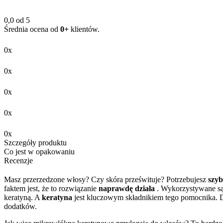
0,0 od 5
Średnia ocena od
0+
klientów.
0x
0x
0x
0x
0x
Szczegóły produktu
Co jest w opakowaniu
Recenzje
Masz przerzedzone włosy? Czy skóra prześwituje? Potrzebujesz
szyb
faktem jest, że to rozwiązanie
naprawdę działa
. Wykorzystywane są t
keratyną. A
keratyna
jest kluczowym składnikiem tego pomocnika. Do
dodatków.