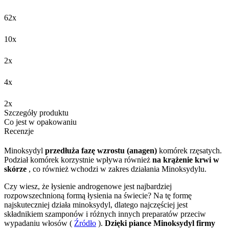
62x
10x
2x
4x
2x
Szczegóły produktu
Co jest w opakowaniu
Recenzje
Minoksydyl
przedłuża fazę wzrostu (anagen)
komórek rzęsatych.
Podział komórek korzystnie wpływa również
na krążenie krwi w
skórze
, co również wchodzi w zakres działania Minoksydylu.
Czy wiesz, że łysienie androgenowe jest najbardziej
rozpowszechnioną formą łysienia na świecie? Na tę formę
najskuteczniej działa minoksydyl, dlatego najczęściej jest
składnikiem szamponów i różnych innych preparatów przeciw
wypadaniu włosów (
Źródło
).
Dzięki piance Minoksydyl firmy