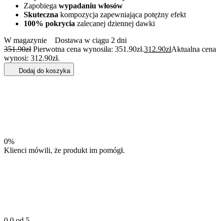
Zapobiega
wypadaniu włosów
Skuteczna
kompozycja zapewniająca potężny efekt
100% pokrycia
zalecanej dziennej dawki
W magazynie
Dostawa w ciągu 2 dni
351.90
zł
Pierwotna cena wynosiła: 351.90zł.
312.90
zł
Aktualna cena
wynosi: 312.90zł.
Dodaj do koszyka
0%
Klienci mówili, że produkt im pomógł.
0,0 od 5