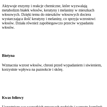
Aktywuje enzymy i reakcje chemiczne, które wyzwalają
metabolizm białek włosów, keratyny i melaniny w mieszkach
włosowych. Dzięki temu do mieszków włosowych dociera
wystarczająca ilość keratyny i melaniny, co sprzyja wzrostowi
włosów. Działa również zapobiegawczo przeciw wypadaniu
włosów.
Biotyna
Wzmacnia wzrost włosów, chroni przed wypadaniem i siwieniem,
korzystnie wpływa na paznokcie i skórę.
Kwas foliowy
Uczestniczy we wszystkich procesach podziału i wzrostu komórek,