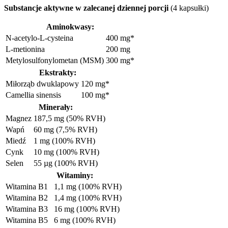
Substancje aktywne w zalecanej dziennej porcji
(4 kapsułki)
Aminokwasy:
N-acetylo-L-cysteina
400 mg*
L-metionina
200 mg
Metylosulfonylometan (MSM)
300 mg*
Ekstrakty:
Miłorząb dwuklapowy
120 mg*
Camellia sinensis
100 mg*
Minerały:
Magnez
187,5 mg (50% RVH)
Wapń
60 mg (7,5% RVH)
Miedź
1 mg (100% RVH)
Cynk
10 mg (100% RVH)
Selen
55 µg (100% RVH)
Witaminy:
Witamina B1
1,1 mg (100% RVH)
Witamina B2
1,4 mg (100% RVH)
Witamina B3
16 mg (100% RVH)
Witamina B5
6 mg (100% RVH)