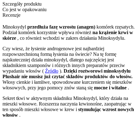
Szczegóły produktu
Co jest w opakowaniu
Recenzje
Minoksydyl
przedłuża fazę wzrostu (anagen)
komórek rzęsatych.
Podział komórek korzystnie wpływa również
na krążenie krwi w
skórze
, co również wchodzi w zakres działania Minoksydylu.
Czy wiesz, że łysienie androgenowe jest najbardziej
rozpowszechnioną formą łysienia na świecie? Na tę formę
najskuteczniej działa minoksydyl, dlatego najczęściej jest
składnikiem szamponów i różnych innych preparatów przeciw
wypadaniu włosów (
Źródło
).
Dzięki roztworowi minoksydylu
Plushair nie musisz już czytać składów produktów do włosów.
Włosy cienkie i łamliwe, spowodowane kurczeniem się mieszków
włosowych, przy jego pomocy znów staną się
mocne i witalne
.
Sekret tkwi w aktywnym składniku Minoksydyl, który działa na
mieszki włosowe. Rozszerza naczynia krwionośne, zaopatrując w
ten sposób mieszki włosowe w krew i
stymulując wzrost nowych
włosów
.