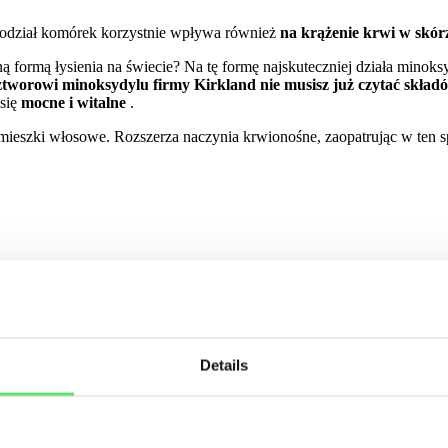
odział komórek korzystnie wpływa również
na krążenie krwi w skór
ą formą łysienia na świecie? Na tę formę najskuteczniej działa minoks
ztworowi minoksydylu firmy Kirkland nie musisz już czytać skła
 się
mocne i witalne
.
 mieszki włosowe. Rozszerza naczynia krwionośne, zaopatrując w ten
Details