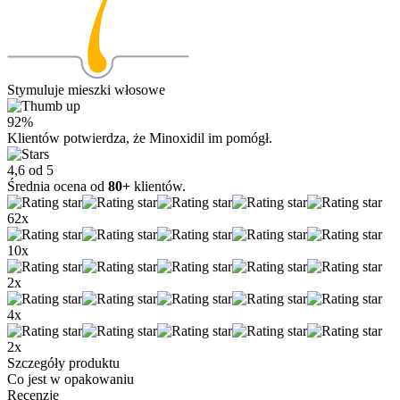
Stymuluje mieszki włosowe
92%
Klientów potwierdza, że Minoxidil im pomógł.
4,6 od 5
Średnia ocena od
80+
klientów.
62x
10x
2x
4x
2x
Szczegóły produktu
Co jest w opakowaniu
Recenzje