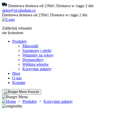
Darmowa dostawa od 239zł | Dostawa w ciągu 2 dni
sklep@pl.plushair.co
Darmowa dostawa od 239zł | Dostawa w ciągu 2 dni
Zabłyśnij włosami
nie łysieniem
Produkty
Minoxidil
Szampony i olejki
Witaminy na włosy
Dermarollery
Włókna włosów
Korzystne pakiety
Blog
O nas
Kontakt
Koszyk
>
Produkty
>
Korzystne pakiety