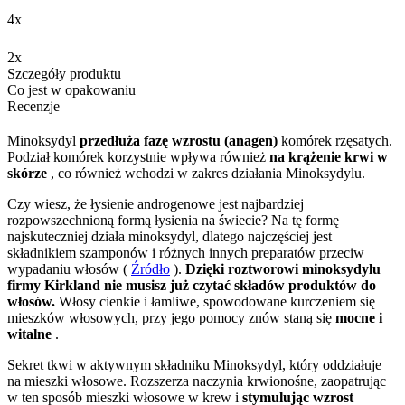
4x
2x
Szczegóły produktu
Co jest w opakowaniu
Recenzje
Minoksydyl
przedłuża fazę wzrostu (anagen)
komórek rzęsatych.
Podział komórek korzystnie wpływa również
na krążenie krwi w
skórze
, co również wchodzi w zakres działania Minoksydylu.
Czy wiesz, że łysienie androgenowe jest najbardziej
rozpowszechnioną formą łysienia na świecie? Na tę formę
najskuteczniej działa minoksydyl, dlatego najczęściej jest
składnikiem szamponów i różnych innych preparatów przeciw
wypadaniu włosów (
Źródło
).
Dzięki roztworowi minoksydylu
firmy Kirkland nie musisz już czytać składów produktów do
włosów.
Włosy cienkie i łamliwe, spowodowane kurczeniem się
mieszków włosowych, przy jego pomocy znów staną się
mocne i
witalne
.
Sekret tkwi w aktywnym składniku Minoksydyl, który oddziałuje
na mieszki włosowe. Rozszerza naczynia krwionośne, zaopatrując
w ten sposób mieszki włosowe w krew i
stymulując wzrost