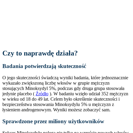
Czy to naprawdę działa?
Badania potwierdzają skuteczność
O jego skuteczności świadczą wyniki badania, które jednoznacznie
wykazało zwiększoną liczbę włosów w grupie mężczyzn
stosujących Minoksydyl 5%, podczas gdy druga grupa stosowała
jedynie placebo (
Źródło
). W badaniu wzięło udział 352 mężczyzn
w wieku od 18 do 49 lat. Celem było określenie skuteczności i
bezpieczeństwa stosowania Minoksydylu 5% u mężczyzn z
łysieniem androgenowym. Wyniki możesz zobaczyć sam.
Sprawdzone przez miliony użytkowników
Sukces Minoksydylu polega nie tylko na wzroście nowych włosów,