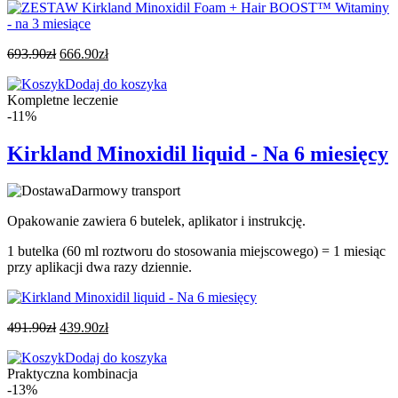
693.90
zł
666.90
zł
Dodaj do koszyka
Kompletne leczenie
-11%
Kirkland Minoxidil liquid - Na 6 miesięcy
Darmowy transport
Opakowanie zawiera 6 butelek, aplikator i instrukcję.
1 butelka (60 ml roztworu do stosowania miejscowego) = 1 miesiąc
przy aplikacji dwa razy dziennie.
491.90
zł
439.90
zł
Dodaj do koszyka
Praktyczna kombinacja
-13%