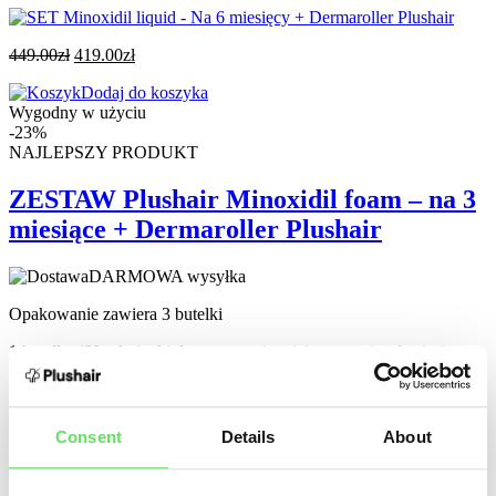
449.00
zł
419.00
zł
Dodaj do koszyka
Wygodny w użyciu
-23%
NAJLEPSZY PRODUKT
ZESTAW Plushair Minoxidil foam – na 3
miesiące + Dermaroller Plushair
DARMOWA wysyłka
Opakowanie zawiera 3 butelki
1 butelka (60 ml pianki do stosowania miejscowego) = 1 miesiąc
przy stosowaniu dwa razy dziennie.
Consent
Details
About
454.00
zł
349.90
zł