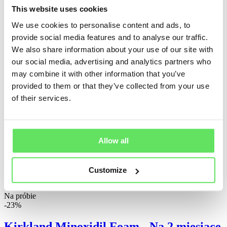
Dodaj do koszyka
This website uses cookies
Praktyczna kombinacja
-10%
We use cookies to personalise content and ads, to
Korzystny PAKIET
provide social media features and to analyse our traffic.
We also share information about your use of our site with
SET Minoxidil Foam - 2 miesiące +
our social media, advertising and analytics partners who
Dermaroller
may combine it with other information that you’ve
provided to them or that they’ve collected from your use
Darmowy transport
of their services.
Zawiera Dermaroller, 2 butelky i instrukcję zastsowania.
1 butelka (60 ml miejscowego roztworu) = 1 miesiąc przy
stosowaniu dwa razy dziennie.
Allow all
389.00
zł
349.00
zł
Customize
Dodaj do koszyka
Na próbie
-23%
Kirkland Minoxidil Foam - Na 2 miesiące