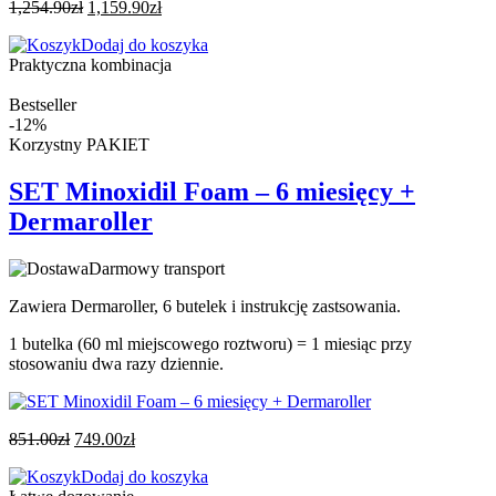
1,254.90
zł
1,159.90
zł
Dodaj do koszyka
Praktyczna kombinacja
Bestseller
-12%
Korzystny PAKIET
SET Minoxidil Foam – 6 miesięcy +
Dermaroller
Darmowy transport
Zawiera Dermaroller, 6 butelek i instrukcję zastsowania.
1 butelka (60 ml miejscowego roztworu) = 1 miesiąc przy
stosowaniu dwa razy dziennie.
851.00
zł
749.00
zł
Dodaj do koszyka