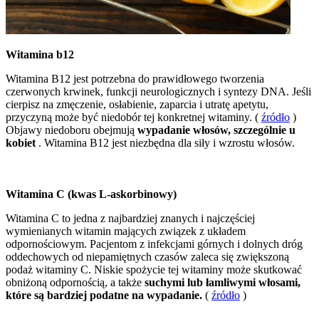
Witamina b12
Witamina B12 jest potrzebna do prawidłowego tworzenia
czerwonych krwinek, funkcji neurologicznych i syntezy DNA. Jeśli
cierpisz na zmęczenie, osłabienie, zaparcia i utratę apetytu,
przyczyną może być niedobór tej konkretnej witaminy. (
źródło
)
Objawy niedoboru obejmują
wypadanie włosów, szczególnie u
kobiet
. Witamina B12 jest niezbędna dla siły i wzrostu włosów.
Witamina C (kwas L-askorbinowy)
Witamina C to jedna z najbardziej znanych i najczęściej
wymienianych witamin mających związek z układem
odpornościowym. Pacjentom z infekcjami górnych i dolnych dróg
oddechowych od niepamiętnych czasów zaleca się zwiększoną
podaż witaminy C. Niskie spożycie tej witaminy może skutkować
obniżoną odpornością, a także
suchymi lub łamliwymi włosami,
które są bardziej podatne na wypadanie.
(
źródło
)