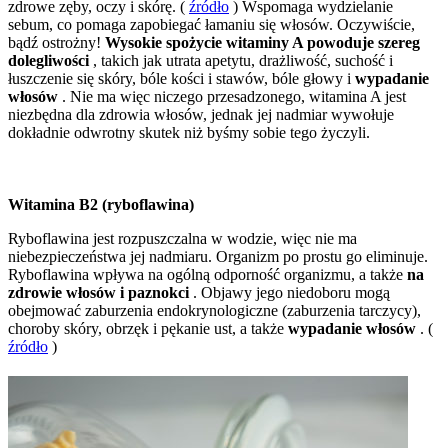
zdrowe zęby, oczy i skórę. (
źródło
) Wspomaga wydzielanie
sebum, co pomaga zapobiegać łamaniu się włosów. Oczywiście,
bądź ostrożny!
Wysokie spożycie witaminy A powoduje szereg
dolegliwości
, takich jak utrata apetytu, drażliwość, suchość i
łuszczenie się skóry, bóle kości i stawów, bóle głowy i
wypadanie
włosów
. Nie ma więc niczego przesadzonego, witamina A jest
niezbędna dla zdrowia włosów, jednak jej nadmiar wywołuje
dokładnie odwrotny skutek niż byśmy sobie tego życzyli.
Witamina B2 (ryboflawina)
Ryboflawina jest rozpuszczalna w wodzie, więc nie ma
niebezpieczeństwa jej nadmiaru. Organizm po prostu go eliminuje.
Ryboflawina wpływa na ogólną odporność organizmu, a także
na
zdrowie włosów i paznokci
. Objawy jego niedoboru mogą
obejmować zaburzenia endokrynologiczne (zaburzenia tarczycy),
choroby skóry, obrzęk i pękanie ust, a także
wypadanie włosów
. (
źródło
)