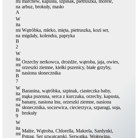
mi
marchew, kapusta, szpinak, pietruszka, morele,
na
arbuz, brokuły, masło
A
W
ita
mi
Wątróbka, mleko, mięta, pietruszka, kozi ser,
na
migdały, kolendra, papryka
B
2
W
ita
Orzechy nerkowca, drożdże, wątroba, jaja, owies,
mi
orzeszki ziemne, kiełki pszenicy, białe grzyby,
na
nasiona słonecznika
B
7
W
Baranina, wątróbka, szpinak, ciasteczka baby,
ita
mąka pszenna, serca z kurczaka, orzechy, kapusta,
mi
banany, nasiona lnu, orzeszki ziemne, nasiona
na
słonecznika, soczewica, ciecierzyca, szparagi, soja,
B
brokuły
9
W
ita
Małże, Wątroba, Chlorella, Makrela, Sardynki,
mi
Pstrąg, Ser szwajcarski, Serwatka, Wołowina,