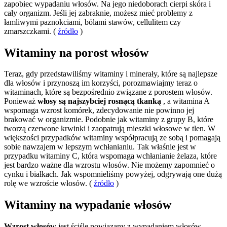
zapobiec wypadaniu włosów. Na jego niedoborach cierpi skóra i
cały organizm. Jeśli jej zabraknie, możesz mieć problemy z
łamliwymi paznokciami, bólami stawów, cellulitem czy
zmarszczkami. (
źródło
)
Witaminy na porost włosów
Teraz, gdy przedstawiliśmy witaminy i minerały, które są najlepsze
dla włosów i przynoszą im korzyści, porozmawiajmy teraz o
witaminach, które są bezpośrednio związane z porostem włosów.
Ponieważ
włosy są najszybciej rosnącą tkanką
, a witamina A
wspomaga wzrost komórek, zdecydowanie nie powinno jej
brakować w organizmie. Podobnie jak witaminy z grupy B, które
tworzą czerwone krwinki i zaopatrują mieszki włosowe w tlen. W
większości przypadków witaminy współpracują ze sobą i pomagają
sobie nawzajem w lepszym wchłanianiu. Tak właśnie jest w
przypadku witaminy C, która wspomaga wchłanianie żelaza, które
jest bardzo ważne dla wzrostu włosów. Nie możemy zapomnieć o
cynku i białkach. Jak wspomnieliśmy powyżej, odgrywają one dużą
rolę we wzroście włosów. (
źródło
)
Witaminy na wypadanie włosów
Wzrost włosów
jest ściśle powiązany z wypadaniem włosów.