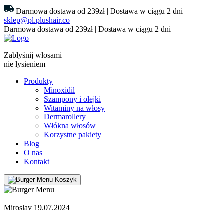
Darmowa dostawa od 239zł | Dostawa w ciągu 2 dni
sklep@pl.plushair.co
Darmowa dostawa od 239zł | Dostawa w ciągu 2 dni
Zabłyśnij włosami
nie łysieniem
Produkty
Minoxidil
Szampony i olejki
Witaminy na włosy
Dermarollery
Włókna włosów
Korzystne pakiety
Blog
O nas
Kontakt
Koszyk
Miroslav 19.07.2024