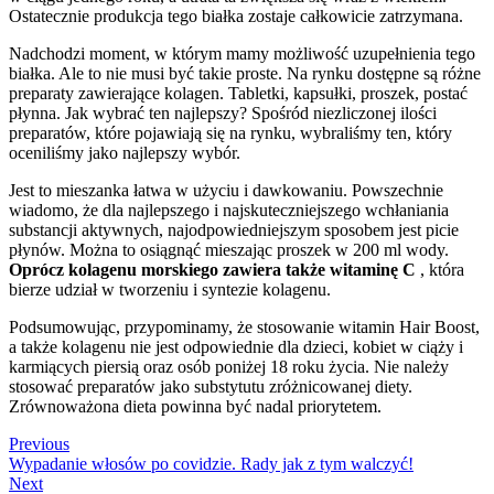
Ostatecznie produkcja tego białka zostaje całkowicie zatrzymana.
Nadchodzi moment, w którym mamy możliwość uzupełnienia tego
białka. Ale to nie musi być takie proste. Na rynku dostępne są różne
preparaty zawierające kolagen. Tabletki, kapsułki, proszek, postać
płynna. Jak wybrać ten najlepszy? Spośród niezliczonej ilości
preparatów, które pojawiają się na rynku, wybraliśmy ten, który
oceniliśmy jako najlepszy wybór.
Jest to mieszanka łatwa w użyciu i dawkowaniu. Powszechnie
wiadomo, że dla najlepszego i najskuteczniejszego wchłaniania
substancji aktywnych, najodpowiedniejszym sposobem jest picie
płynów. Można to osiągnąć mieszając proszek w 200 ml wody.
Oprócz kolagenu morskiego zawiera także witaminę C
, która
bierze udział w tworzeniu i syntezie kolagenu.
Podsumowując, przypominamy, że stosowanie witamin Hair Boost,
a także kolagenu nie jest odpowiednie dla dzieci, kobiet w ciąży i
karmiących piersią oraz osób poniżej 18 roku życia. Nie należy
stosować preparatów jako substytutu zróżnicowanej diety.
Zrównoważona dieta powinna być nadal priorytetem.
Previous
Wypadanie włosów po covidzie. Rady jak z tym walczyć!
Next