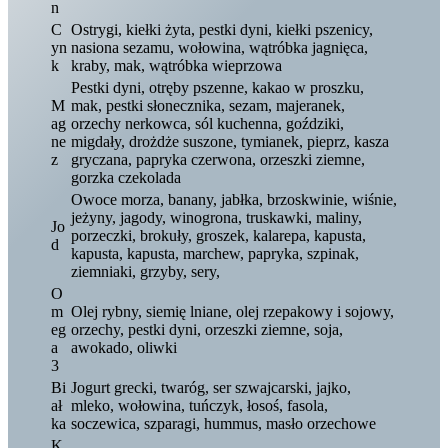
n
C
Ostrygi, kiełki żyta, pestki dyni, kiełki pszenicy,
yn
nasiona sezamu, wołowina, wątróbka jagnięca,
k
kraby, mak, wątróbka wieprzowa
Pestki dyni, otręby pszenne, kakao w proszku,
M
mak, pestki słonecznika, sezam, majeranek,
ag
orzechy nerkowca, sól kuchenna, goździki,
ne
migdały, drożdże suszone, tymianek, pieprz, kasza
z
gryczana, papryka czerwona, orzeszki ziemne,
gorzka czekolada
Owoce morza, banany, jabłka, brzoskwinie, wiśnie,
jeżyny, jagody, winogrona, truskawki, maliny,
Jo
porzeczki, brokuły, groszek, kalarepa, kapusta,
d
kapusta, kapusta, marchew, papryka, szpinak,
ziemniaki, grzyby, sery,
O
m
Olej rybny, siemię lniane, olej rzepakowy i sojowy,
eg
orzechy, pestki dyni, orzeszki ziemne, soja,
a
awokado, oliwki
3
Bi
Jogurt grecki, twaróg, ser szwajcarski, jajko,
ał
mleko, wołowina, tuńczyk, łosoś, fasola,
ka
soczewica, szparagi, hummus, masło orzechowe
K