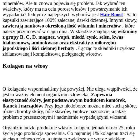
minerałów. Ale tu znowu pojawia się problem. Jak wybrać ten
właściwy, który ma na celu porost włosów i powstrzymanie ich
wypadania? Jednym z najlepszych wyborów jest
Hair Boost
. Są to
kapsułki zawierające 100% zalecanej dawki dziennej. Innymi słowy,
zawierają naukowo określoną ilość witamin i minerałów
, które
należy przyjmować w ciągu dnia. W składzie znajdują się
witaminy
z grupy B, C, D, magnez, wapń, miedź, cynk, selen, kwas
hialuronowy, aminokwasy oraz ekstrakty z miłorzębu
japońskiego i liści zielonej herbaty
. Łącząc te składniki uzyskasz
zbilansowaną i kompleksową pielęgnację włosów.
Kolagen na włosy
O kolagenie wspominaliśmy już powyżej. Nie ulega wątpliwości, że
jest to ważny element organizmu człowieka.
Zapewnia
elastyczność skóry, jest podstawowym budulcem komórek,
tkanek i narządów.
Przy jego niedoborze można mieć suchą skórę,
różne choroby skóry, bóle stawów, łamliwe paznokcie, a także
problem z przesuszonymi i nadmiernie wypadającymi włosami.
Organizm ludzki produkuje własny kolagen, jednak około 25. roku
życia jego produkcja spowalnia. Co najmniej 1% kolagenu traci się
w ciągu jednego roku, a utrata ta zwiększa się wraz z wiekiem.