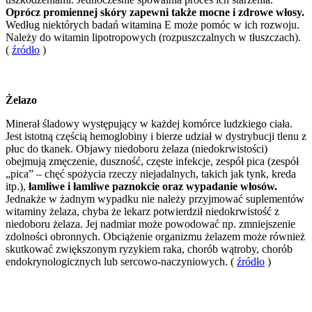
Oprócz promiennej skóry zapewni także mocne i zdrowe włosy.
Według niektórych badań witamina E może pomóc w ich rozwoju.
Należy do witamin lipotropowych (rozpuszczalnych w tłuszczach).
(
źródło
)
Żelazo
Minerał śladowy występujący w każdej komórce ludzkiego ciała.
Jest istotną częścią hemoglobiny i bierze udział w dystrybucji tlenu z
płuc do tkanek. Objawy niedoboru żelaza (niedokrwistości)
obejmują zmęczenie, duszność, częste infekcje, zespół pica (zespół
„pica” – chęć spożycia rzeczy niejadalnych, takich jak tynk, kreda
itp.),
łamliwe i łamliwe paznokcie oraz wypadanie włosów.
Jednakże w żadnym wypadku nie należy przyjmować suplementów
witaminy żelaza, chyba że lekarz potwierdził niedokrwistość z
niedoboru żelaza. Jej nadmiar może powodować np. zmniejszenie
zdolności obronnych. Obciążenie organizmu żelazem może również
skutkować zwiększonym ryzykiem raka, chorób wątroby, chorób
endokrynologicznych lub sercowo-naczyniowych. (
źródło
)