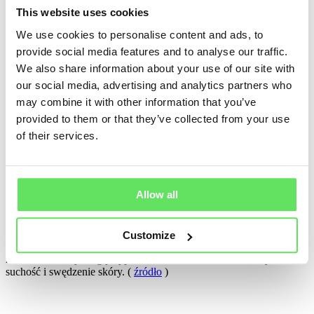
This website uses cookies
We use cookies to personalise content and ads, to
magnez (magnez)
provide social media features and to analyse our traffic.
Magnez jest czwartym pod względem liczebności minerałem w
We also share information about your use of our site with
organizmie człowieka i magazynowany jest głównie w kościach.
Między innymi korzystnie wpływa także na włosy. Normalizuje
our social media, advertising and analytics partners who
cykl ich wzrostu i
wzmacnia cebulki włosowe
. Do najbardziej
may combine it with other information that you’ve
znanych objawów jej niedoboru należą skurcze mięśni, utrata
provided to them or that they’ve collected from your use
apetytu czy nudności. Nie ma niebezpieczeństwa przedawkowania
magnezu, gdyż organizm pobiera tylko tyle, ile potrzebuje, a jego
of their services.
nadmiar po prostu wydala z moczem. (
źródło
)
Allow all
Jod
Jod jest niezbędnym składnikiem hormonów tarczycy. Oprócz
wpływu na tarczycę wpływa również na skórę i włosy.
Odpowiada
Customize
za regenerację mieszków włosowych
, dlatego w przypadku jej
niedoboru włosy mogą wypadać. Możesz również zauważyć
suchość i swędzenie skóry. (
źródło
)