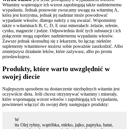
Witaminy wspierające ich wzrost zapobiegają także nadmiernemu
wypadaniu. Jednak ponownie zwracamy uwagę na witaminę A,
która jest korzystna, jednak jej nadmiar może powodować
wypadanie włosów, dlatego należy z nią uważać. Wspomnimy
także o witaminach B, C, D, E oraz minerałach: żelazie, selenie,
cynku, magnezie i jodzie. Odpowiednia ilość tych substancji i ich
połączenie mogą zapobiec nadmiernemu wypadaniu włosów.
Zawsze jednak skonsultuj się z lekarzem, bo łącząc niektóre
suplementy witaminowe możesz sobie poważnie zaszkodzić. Albo
zmniejszysz działanie leków, które zażywasz, albo po prostu
przedawkujesz.
Produkty, które warto uwzględnić w
swojej diecie
Najlepszym sposobem na dostarczenie niezbędnych witamin jest
oczywiście dieta. Jeśli chcesz otrzymywać witaminy i minerały,
które wspomagają wzrost włosów i zapobiegają ich wypadaniu,
powinieneś włączyć do swojej diety następujące produkty:
W
ita
Olej rybny, wątróbka, mleko, jajko, papryka, batat,