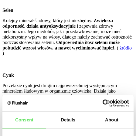
Selen
Kolejny minerał śladowy, który jest niezbędny.
Zwiększa
odporność, działa antyoksydacyjnie
i zapewnia zdrowy
metabolizm. Jego niedobór, jak i przedawkowanie, może mieć
niekorzystny wpływ na włosy, dlatego należy zachować ostrożność
podczas stosowania selenu.
Odpowiednia ilość selenu może
pobudzić wzrost włosów, a nawet wyeliminować łupież.
(
źródło
)
Cynk
Po żelazie cynk jest drugim najpowszechniej występującym
minerałem śladowym w organizmie człowieka. Działa jako
przeciwutleniacz i pomaga zwalczać starzenie się komórek,
przyspiesza gojenie ran, poprawia metabolizm, trawienie oraz jakość
włosów i paznokci.
W przypadku niedoboru cynku może
wystąpić wypadanie włosów
, biegunka lub zaburzenia smaku.
Tutaj jednak również istnieje ryzyko zatrucia powodującego
Consent
Details
About
nudności, wymioty, biegunkę czy bóle głowy, więc znowu z
umiarem. (
źródło
)