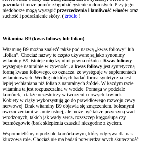
paznokci
i może pomóc złagodzić łysienie u dorosłych. Przy jego
niedoborze mogą wystąpić
przerzedzenia i łamliwość włosów
oraz
suchość i podrażnienie skóry. (
źródło
)
Witamina B9 (kwas foliowy lub folian)
Witaminę B9 można znaleźć także pod nazwą „kwas foliowy” lub
„folian”. Chociaż nazwy te często używane są jako synonimy
witaminy B9, istnieje między nimi pewna różnica.
Kwas foliowy
występuje naturalnie w żywności, a
kwas foliowy
jest syntetyczną
formą kwasu foliowego, co oznacza, że występuje w suplementach
witaminowych. Według niektórych badań forma syntetyczna jest
lepiej wchłaniana niż folian z naturalnych źródeł. W każdym razie
witamina ta jest rozpuszczalna w wodzie. Pomaga w podziale
komórek, a także uczestniczy w tworzeniu nowych krwinek.
Kobiety w ciąży wykorzystują go do prawidłowego rozwoju cewy
nerwowej. Brak witaminy B9 objawia się zmęczeniem, bolesnymi
owrzodzeniami w jamie ustnej, ale może być także przyczyną wad
wrodzonych, takich jak wady serca, rozszczep kręgosłupa czy
bezmózgowie (brak sklepienia czaszki) niezgodne z życiem.
Wspomnieliśmy o podziale komórkowym, który odgrywa dla nas
kluczową rolę. Chociaż nie ma badań potwierdzających skuteczność