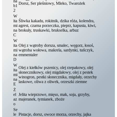
na
Dorsz, Ser pleśniowy, Mleko, Twarożek
b1
2
W
ita
Śliwka kakadu, rokitnik, dzika róża, kolendra,
mi
agrest, czarna porzeczka, pieprz, kapusta, kiwi,
na
brokuły, truskawki, brukselka, arbuz
C
W
ita
Olej z wątroby dorsza, smalec, węgorz, łosoś,
mi
wątroba wołowa, makrela, sardynki, tuńczyk,
na
emmentaler
D
W
Olej z kiełków pszenicy, olej rzepakowy, olej
ita
słonecznikowy, olej migdałowy, olej z pestek
mi
winogron, pestki słonecznika, migdały, orzechy
na
laskowe, oliwa z oliwek, orzeszki ziemne
E
Ż
el
Jelita wieprzowe, mięso, mak, soja, grzyby,
az
majeranek, tymianek, zboże
o
Se
le
Pistacje, dorsz, owoce morza, orzechy, jajka