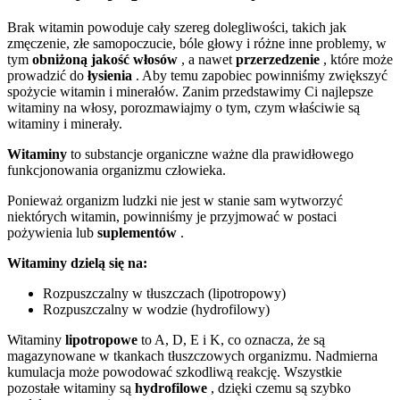
Brak witamin powoduje cały szereg dolegliwości, takich jak
zmęczenie, złe samopoczucie, bóle głowy i różne inne problemy, w
tym
obniżoną jakość włosów
, a nawet
przerzedzenie
, które może
prowadzić do
łysienia
. Aby temu zapobiec powinniśmy zwiększyć
spożycie witamin i minerałów. Zanim przedstawimy Ci najlepsze
witaminy na włosy, porozmawiajmy o tym, czym właściwie są
witaminy i minerały.
Witaminy
to substancje organiczne ważne dla prawidłowego
funkcjonowania organizmu człowieka.
Ponieważ organizm ludzki nie jest w stanie sam wytworzyć
niektórych witamin, powinniśmy je przyjmować w postaci
pożywienia lub
suplementów
.
Witaminy dzielą się na:
Rozpuszczalny w tłuszczach (lipotropowy)
Rozpuszczalny w wodzie (hydrofilowy)
Witaminy
lipotropowe
to A, D, E i K, co oznacza, że są
magazynowane w tkankach tłuszczowych organizmu. Nadmierna
kumulacja może powodować szkodliwą reakcję. Wszystkie
pozostałe witaminy są
hydrofilowe
, dzięki czemu są szybko