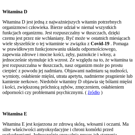
Witamina D
Witamina D jest jedną z najważniejszych witamin potrzebnych
organizmowi człowieka. Bierze udział w niemal wszystkich
funkcjach organizmu. Jest rozpuszczalny w tłuszczach, dzięki
czemu jest przez nie wchłaniany. Być może w ostatnich miesiącach
wiele słyszeliście o tej witaminie w związku z
Covid-19
. Pomaga
w prawidłowym funkcjonowaniu układu odpornościowego,
zapewnia zdrowe i mocne kości, zęby, paznokcie i włosy, a
jednocześnie stymuluje ich wzrost. Ze względu na to, że witamina ta
jest rozpuszczalna w tłuszczach, nasz organizm może po prostu
cierpieć z powodu jej nadmiaru. Objawami nadmiaru są nudności,
wymioty, osłabienie mięśni, utrata apetytu, nadmierne pragnienie lub
kamienie nerkowe. Niedobór witaminy D objawia się bólami mięśni
i kości, zwiększoną próchnicą zębów, zmęczeniem, osłabieniem
odporności czy problemami psychicznymi. (
źródło
)
Witamina E
Witamina E jest kojarzona ze zdrową skórą, włosami i oczami. Ma
silne właściwości antyoksydacyjne i chroni komórki przed
uszkodzeniami. Jednocześnie spowalnia proces ich starzenia.