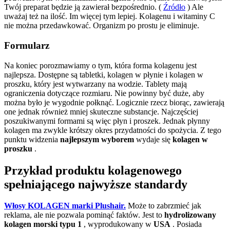
Twój preparat będzie ją zawierał bezpośrednio. (
Źródło
) Ale
uważaj też na ilość. Im więcej tym lepiej. Kolagenu i witaminy C
nie można przedawkować. Organizm po prostu je eliminuje.
Formularz
Na koniec porozmawiamy o tym, która forma kolagenu jest
najlepsza. Dostępne są tabletki, kolagen w płynie i kolagen w
proszku, który jest wytwarzany na wodzie. Tablety mają
ograniczenia dotyczące rozmiaru. Nie powinny być duże, aby
można było je wygodnie połknąć. Logicznie rzecz biorąc, zawierają
one jednak również mniej skuteczne substancje. Najczęściej
poszukiwanymi formami są więc płyn i proszek. Jednak płynny
kolagen ma zwykle krótszy okres przydatności do spożycia. Z tego
punktu widzenia
najlepszym wyborem
wydaje się
kolagen w
proszku
.
Przykład produktu kolagenowego
spełniającego najwyższe standardy
Włosy KOLAGEN marki Plushair.
Może to zabrzmieć jak
reklama, ale nie pozwala pominąć faktów. Jest to
hydrolizowany
kolagen morski typu 1
, wyprodukowany w
USA
. Posiada