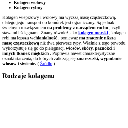
Kolagen wołowy
Kolagen rybny
Kolagen wieprzowy i wołowy ma wyższą masę cząsteczkową,
dlatego jego transport do komórek jest ograniczony. Są jednak
świetnym rozwiązaniem
na problemy z narządem ruchu
, czyli
stawami i ścięgnami. Znany również jako
kolagen morski
, kolagen
rybi ma
lepszą wchłanialność
, ponieważ
ma znacznie niższą
masę cząsteczkową
niż dwa pierwsze typy. Właśnie z tego powodu
wykorzystuje się go do pielęgnacji
włosów, skóry, paznokci i
innych tkanek miękkich
. Poprawia nawet charakterystyczne
oznaki starzenia, do których zaliczają się
zmarszczki,
wypadanie
włosów i siwienie.
(
Źródło
)
Rodzaje kolagenu