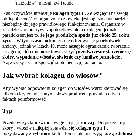
(narządów), mięśni, żył i tętnic.
Nas oczywiście interesuje
kolagen typu 1
. Ze względu na swoją
obfitą obecność w organizmie człowieka jest logicznie najbardziej
niezbędny do jego prawidłowego funkcjonowania. Organizm w
zasadzie sam pokrywa zapotrzebowanie na kolagen, jednak
paradoksem jest to, że
jego produkcja spada już około 25. roku
życia
. W tym czasie niekoniecznie odczuwa się jakiekolwiek
zmiany, jednak w latach 40. może nastąpić ograniczenie tworzenia
kolagenu, któremu może towarzyszyć
przedwczesne starzenie się
skóry, wypadanie włosów, siwienie czy łamliwe paznokcie
.
Najwyższy czas rozpocząć suplementację kolagenu.
Jak wybrać kolagen do włosów?
Aby wybrać odpowiedni kolagen do włosów, warto kierować się
kilkoma kryteriami. Innymi słowy producent powinien o tych
faktach poinformować.
Typ
Przede wszystkim zwróć uwagę na jego
rodzaj
. Do pielęgnacji
skóry i włosów najlepiej sprawdzi się
kolagen typu 1
,
pozyskiwany
z ryb morskich
. Ten ostatni ma wyjątkową
zdolność