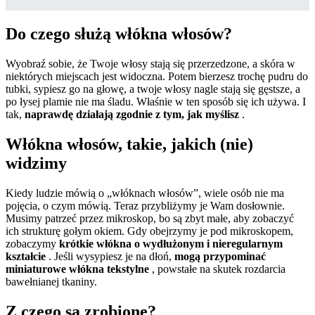
Do czego służą włókna włosów?
Wyobraź sobie, że Twoje włosy stają się przerzedzone, a skóra w
niektórych miejscach jest widoczna. Potem bierzesz trochę pudru do
tubki, sypiesz go na głowę, a twoje włosy nagle stają się gęstsze, a
po łysej plamie nie ma śladu. Właśnie w ten sposób się ich używa. I
tak,
naprawdę działają zgodnie z tym, jak myślisz
.
Włókna włosów, takie, jakich (nie)
widzimy
Kiedy ludzie mówią o „włóknach włosów”, wiele osób nie ma
pojęcia, o czym mówią. Teraz przybliżymy je Wam dosłownie.
Musimy patrzeć przez mikroskop, bo są zbyt małe, aby zobaczyć
ich strukturę gołym okiem. Gdy obejrzymy je pod mikroskopem,
zobaczymy
krótkie włókna o wydłużonym i nieregularnym
kształcie
. Jeśli wysypiesz je na dłoń,
mogą przypominać
miniaturowe włókna tekstylne
, powstałe na skutek rozdarcia
bawełnianej tkaniny.
Z czego są zrobione?