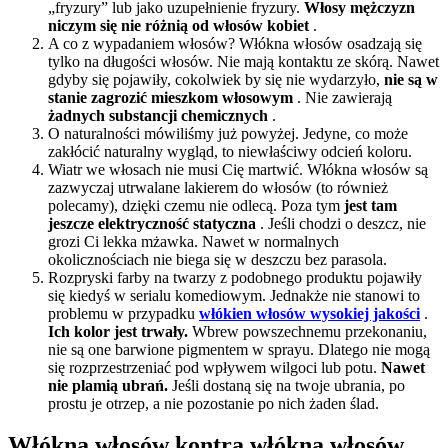
„fryzury” lub jako uzupełnienie fryzury.
Włosy mężczyzn
niczym się nie różnią od włosów kobiet
.
A co z wypadaniem włosów? Włókna włosów osadzają się
tylko na długości włosów. Nie mają kontaktu ze skórą. Nawet
gdyby się pojawiły, cokolwiek by się nie wydarzyło,
nie są w
stanie zagrozić mieszkom włosowym
. Nie zawierają
żadnych substancji chemicznych
.
O naturalności mówiliśmy już powyżej. Jedyne, co może
zakłócić naturalny wygląd, to niewłaściwy odcień koloru.
Wiatr we włosach nie musi Cię martwić. Włókna włosów są
zazwyczaj utrwalane lakierem do włosów (to również
polecamy), dzięki czemu nie odlecą. Poza tym
jest tam
jeszcze elektryczność statyczna
. Jeśli chodzi o deszcz, nie
grozi Ci lekka mżawka. Nawet w normalnych
okolicznościach nie biega się w deszczu bez parasola.
Rozpryski farby na twarzy z podobnego produktu pojawiły
się kiedyś w serialu komediowym. Jednakże nie stanowi to
problemu w przypadku
włókien włosów wysokiej jakości
.
Ich kolor jest trwały.
Wbrew powszechnemu przekonaniu,
nie są one barwione pigmentem w sprayu. Dlatego nie mogą
się rozprzestrzeniać pod wpływem wilgoci lub potu.
Nawet
nie plamią ubrań.
Jeśli dostaną się na twoje ubrania, po
prostu je otrzep, a nie pozostanie po nich żaden ślad.
Włókna włosów kontra włókna włosów