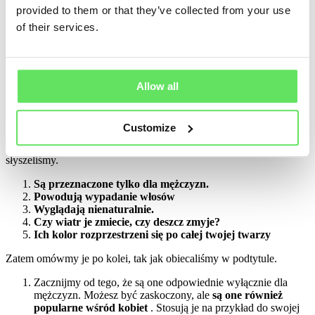
provided to them or that they’ve collected from your use
igły na gałązce. Dzięki temu włosy stają się optycznie zagęszczone,
ale dyskretnie, ponieważ
włókna są nie do odróżnienia od
of their services.
naturalnych włosów
. Działają nawet na cienkie włosy.
Oczywiście, trzeba wybrać odpowiedni kolor.
Włókna włosów, które obalają mity
Allow all
Być może spotkałeś się również z różnymi opiniami na temat
włókien włosów. Niezależnie od tego, czy przeczytałeś o nich w
Customize
Internecie, czy opowiedział ci o nich znajomy, nie wszystkie muszą
być prawdą. Przedstawiamy
5 najpopularniejszych mitów,
jakie
słyszeliśmy.
Są przeznaczone tylko dla mężczyzn.
Powodują wypadanie włosów
Wyglądają nienaturalnie.
Czy wiatr je zmiecie, czy deszcz zmyje?
Ich kolor rozprzestrzeni się po całej twojej twarzy
Zatem omówmy je po kolei, tak jak obiecaliśmy w podtytule.
Zacznijmy od tego, że są one odpowiednie wyłącznie dla
mężczyzn. Możesz być zaskoczony, ale
są one również
popularne wśród kobiet
. Stosują je na przykład do swojej