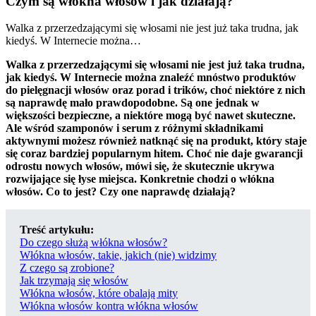
Czym są włókna włosów i jak działają?
Walka z przerzedzającymi się włosami nie jest już taka trudna, jak
kiedyś. W Internecie można…
Walka z przerzedzającymi się włosami nie jest już taka trudna,
jak kiedyś. W Internecie można znaleźć mnóstwo produktów
do pielęgnacji włosów oraz porad i trików, choć niektóre z nich
są naprawdę mało prawdopodobne. Są one jednak w
większości bezpieczne, a niektóre mogą być nawet skuteczne.
Ale wśród szamponów i serum z różnymi składnikami
aktywnymi możesz również natknąć się na produkt, który staje
się coraz bardziej popularnym hitem. Choć nie daje gwarancji
odrostu nowych włosów, mówi się, że skutecznie ukrywa
rozwijające się łyse miejsca. Konkretnie chodzi o włókna
włosów. Co to jest? Czy one naprawdę działają?
Treść artykułu:
Do czego służą włókna włosów?
Włókna włosów, takie, jakich (nie) widzimy
Z czego są zrobione?
Jak trzymają się włosów
Włókna włosów, które obalają mity
Włókna włosów kontra włókna włosów