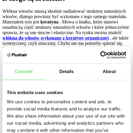
Włókna włosów muszą idealnie naśladować strukturę naturalnych
włosów, dlatego powinny być wykonane z tego samego materiału.
Materiałem tym jest
keratyna
. Mowa o białku, które stanowi
zasadniczą część struktury naturalnych włosów i które jednocześnie
sprawia, że są one mocne i elastyczne. Na rynku można znaleźć
włókna do włosów wykonane z keratyny organicznej
, ale także
syntetycznej, czyli sztucznej. Chyba nie ma potrzeby spierać się,
który z nich jest lepszy. Generalnie rzecz biorąc,
wygrywa to, co
naturalne
. Włókna sztuczne mogą zawierać różne substancje
chemiczne, których prawdopodobnie nie chciałbyś mieć na swojej
głowie.
Consent
Details
About
Jak trzymają się włosów
Cała nauka opiera się na
elektryczności statycznej
.
This website uses cookies
Prawdopodobnie chociaż raz doświadczyłaś elektryzowania się
włosów, co najprawdopodobniej nie było przyjemnym
We use cookies to personalise content and ads, to
doświadczeniem. Jednak w tym przypadku nie musisz się martwić.
provide social media features and to analyse our traffic.
Elektryczność statyczna we włóknach włosów nie powoduje
We also share information about your use of our site with
dyskomfortu.
Ale konieczne jest utrzymanie ich na miejscu.
Nałożone na przerzedzone miejsca, wiążą się z włosami. Gdybyśmy
our social media, advertising and analytics partners who
przyjrzeli się temu jeszcze raz pod mikroskopem, zobaczylibyśmy
may combine it with other information that you’ve
włókna włosów przyczepione do włosów w sposób przypominający