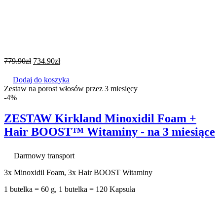
779.90
zł
734.90
zł
Dodaj do koszyka
Zestaw na porost włosów przez 3 miesięcy
-4%
ZESTAW Kirkland Minoxidil Foam +
Hair BOOST™ Witaminy - na 3 miesiące
Darmowy transport
3x Minoxidil Foam, 3x Hair BOOST Witaminy
1 butelka = 60 g, 1 butelka = 120 Kapsuła