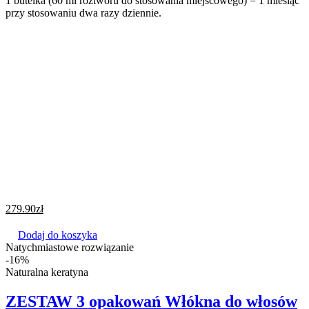
1 butelka (60 ml roztworu do stosowania miejscowego) = 1 miesiąc
przy stosowaniu dwa razy dziennie.
279.90
zł
Dodaj do koszyka
Natychmiastowe rozwiązanie
-16%
Naturalna keratyna
ZESTAW 3 opakowań Włókna do włosów