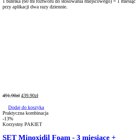
1 butelka (60 ml roztworu do stosowania miejscowego) = 1 miesiąc
przy aplikacji dwa razy dziennie.
491.90
zł
439.90
zł
Dodaj do koszyka
Praktyczna kombinacja
-13%
Korzystny PAKIET
SET Minoxidil Foam - 3 miesiące +