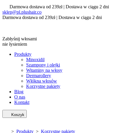
Darmowa dostawa od 239zł | Dostawa w ciągu 2 dni
sklep@pl.plushair.co
Darmowa dostawa od 239zł | Dostawa w ciągu 2 dni
Zabłyśnij włosami
nie łysieniem
Produkty
Minoxidil
Szampony i olejki
Witaminy na włosy
Dermarollery
Włókna włosów
Korzystne pakiety
Blog
O nas
Kontakt
Koszyk
>
Produkty
>
Korzystne pakiety