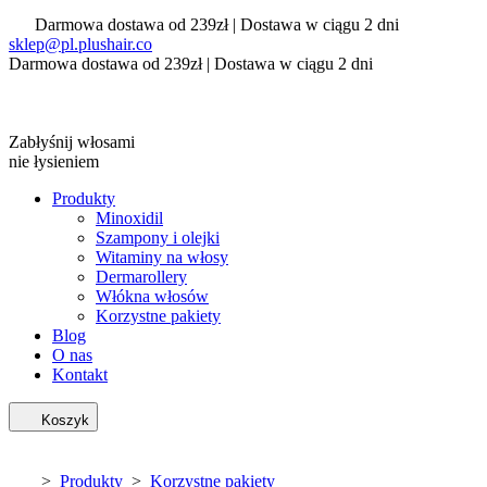
Darmowa dostawa od 239zł | Dostawa w ciągu 2 dni
sklep@pl.plushair.co
Darmowa dostawa od 239zł | Dostawa w ciągu 2 dni
Zabłyśnij włosami
nie łysieniem
Produkty
Minoxidil
Szampony i olejki
Witaminy na włosy
Dermarollery
Włókna włosów
Korzystne pakiety
Blog
O nas
Kontakt
Koszyk
>
Produkty
>
Korzystne pakiety