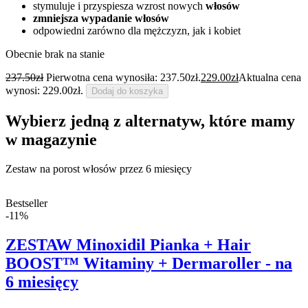
stymuluje i przyspiesza wzrost nowych
włosów
zmniejsza wypadanie włosów
odpowiedni zarówno dla mężczyzn, jak i kobiet
Obecnie brak na stanie
237.50
zł
Pierwotna cena wynosiła: 237.50zł.
229.00
zł
Aktualna cena
wynosi: 229.00zł.
Dodaj do koszyka
Wybierz jedną z alternatyw, które mamy
w magazynie
Zestaw na porost włosów przez 6 miesięcy
Bestseller
-11%
ZESTAW Minoxidil Pianka + Hair
BOOST™ Witaminy + Dermaroller - na
6 miesięcy