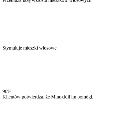
Przedłuża fazę wzrostu mieszków włosowych
Stymuluje mieszki włosowe
96%
Klientów potwierdza, że Minoxidil im pomógł.