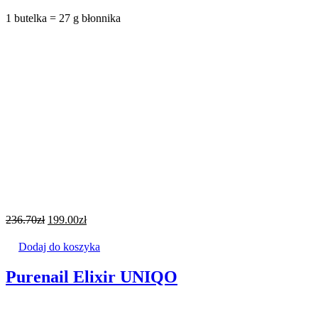
1 butelka = 27 g błonnika
236.70
zł
199.00
zł
Dodaj do koszyka
Purenail Elixir UNIQO