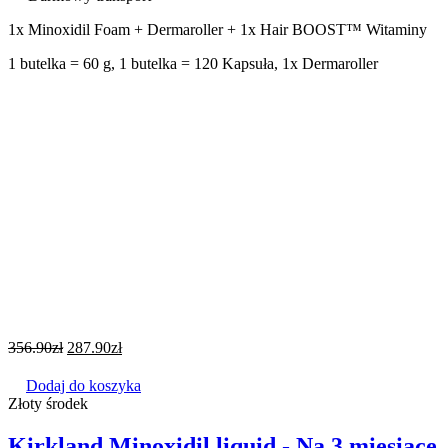
1x Minoxidil Foam + Dermaroller + 1x Hair BOOST™ Witaminy
1 butelka = 60 g, 1 butelka = 120 Kapsuła, 1x Dermaroller
356.90
zł
287.90
zł
Dodaj do koszyka
Złoty środek
Kirkland Minoxidil liquid - Na 3 miesiące