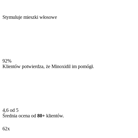
Stymuluje mieszki włosowe
92%
Klientów potwierdza, że Minoxidil im pomógł.
4,6 od 5
Średnia ocena od
80+
klientów.
62x