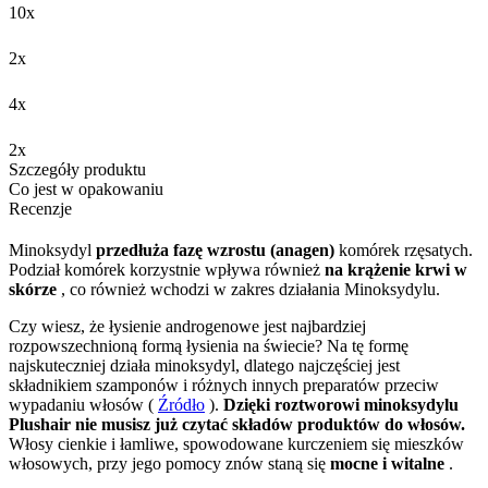
10x
2x
4x
2x
Szczegóły produktu
Co jest w opakowaniu
Recenzje
Minoksydyl
przedłuża fazę wzrostu (anagen)
komórek rzęsatych.
Podział komórek korzystnie wpływa również
na krążenie krwi w
skórze
, co również wchodzi w zakres działania Minoksydylu.
Czy wiesz, że łysienie androgenowe jest najbardziej
rozpowszechnioną formą łysienia na świecie? Na tę formę
najskuteczniej działa minoksydyl, dlatego najczęściej jest
składnikiem szamponów i różnych innych preparatów przeciw
wypadaniu włosów (
Źródło
).
Dzięki roztworowi minoksydylu
Plushair nie musisz już czytać składów produktów do włosów.
Włosy cienkie i łamliwe, spowodowane kurczeniem się mieszków
włosowych, przy jego pomocy znów staną się
mocne i witalne
.