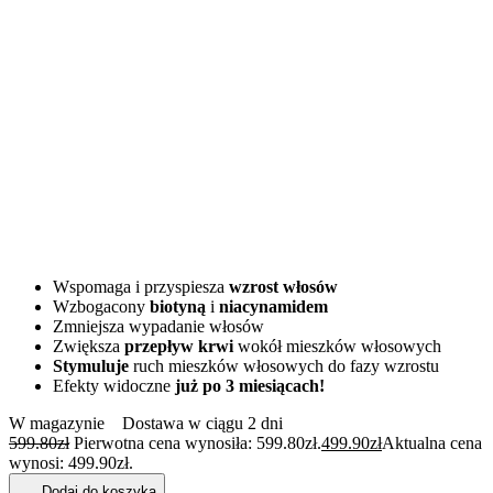
Wspomaga i przyspiesza
wzrost włosów
Wzbogacony
biotyną
i
niacynamidem
Zmniejsza wypadanie włosów
Zwiększa
przepływ krwi
wokół mieszków włosowych
Stymuluje
ruch mieszków włosowych do fazy wzrostu
Efekty widoczne
już po 3 miesiącach!
W magazynie
Dostawa w ciągu 2 dni
599.80
zł
Pierwotna cena wynosiła: 599.80zł.
499.90
zł
Aktualna cena
wynosi: 499.90zł.
Dodaj do koszyka