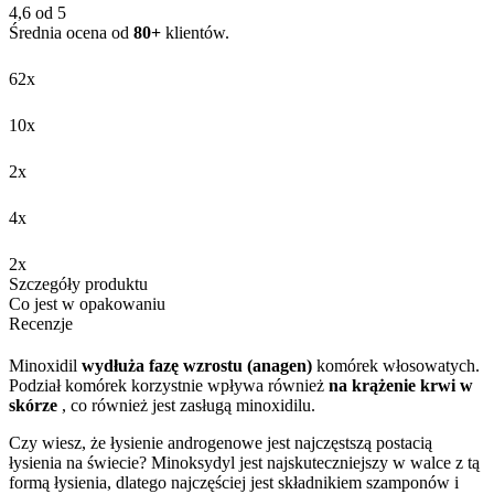
4,6 od 5
Średnia ocena od
80+
klientów.
62x
10x
2x
4x
2x
Szczegóły produktu
Co jest w opakowaniu
Recenzje
Minoxidil
wydłuża fazę wzrostu (anagen)
komórek włosowatych.
Podział komórek korzystnie wpływa również
na krążenie krwi w
skórze
, co również jest zasługą minoxidilu.
Czy wiesz, że łysienie androgenowe jest najczęstszą postacią
łysienia na świecie? Minoksydyl jest najskuteczniejszy w walce z tą
formą łysienia, dlatego najczęściej jest składnikiem szamponów i