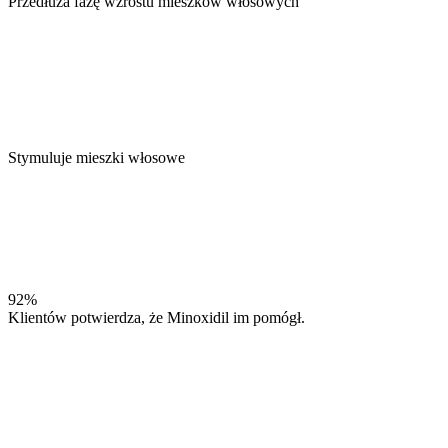
Przedłuża fazę wzrostu mieszków włosowych
Stymuluje mieszki włosowe
92%
Klientów potwierdza, że Minoxidil im pomógł.