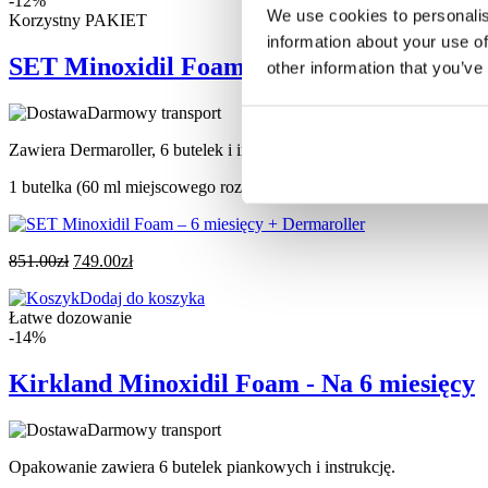
-12%
We use cookies to personalis
Korzystny PAKIET
information about your use of
SET Minoxidil Foam – 6 miesięcy + Derma
other information that you’ve
Darmowy transport
Zawiera Dermaroller, 6 butelek i instrukcję zastsowania.
1 butelka (60 ml miejscowego roztworu) = 1 miesiąc przy stosowaniu
851.00
zł
749.00
zł
Dodaj do koszyka
Łatwe dozowanie
-14%
Kirkland Minoxidil Foam - Na 6 miesięcy
Darmowy transport
Opakowanie zawiera 6 butelek piankowych i instrukcję.