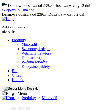
Darmowa dostawa od 239zł | Dostawa w ciągu 2 dni
sklep@pl.plushair.co
Darmowa dostawa od 239zł | Dostawa w ciągu 2 dni
Zabłyśnij włosami
nie łysieniem
Produkty
Minoxidil
Szampony i olejki
Witaminy na włosy
Dermarollery
Włókna włosów
Korzystne pakiety
Blog
O nas
Kontakt
Koszyk
>
Produkty
>
Minoxidil