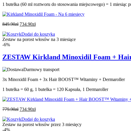
1 butelka (60 ml roztworu do stosowania miejscowego) = 1 miesiąc pr
849.90
zł
734.90
zł
Dodaj do koszyka
Zestaw na porost włosów na 3 miesiące
-6%
ZESTAW Kirkland Minoxidil Foam + Hair
Darmowy transport
3x Minoxidil Foam + 3x Hair BOOST™ Witaminy + Dermaroller
1 butelka = 60 g, 1 butelka = 120 Kapsuła, 1 Dermaroller
779.90
zł
734.90
zł
Dodaj do koszyka
Zestaw na porost włosów przez 3 miesięcy
-4%