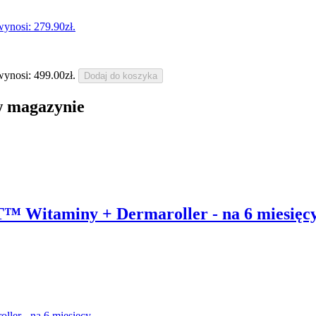
ynosi: 279.90zł.
ynosi: 499.00zł.
Dodaj do koszyka
w magazynie
 Witaminy + Dermaroller - na 6 miesięc