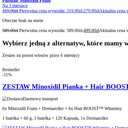
Plushair Minoxidil Foam
Na 3 miesiące
319.90
zł
Pierwotna cena wynosiła: 319.90zł.
279.90
zł
Aktualna cena w
Obecnie brak na stanie
589.00
zł
Pierwotna cena wynosiła: 589.00zł.
499.00
zł
Aktualna cena w
Wybierz jedną z alternatyw, które mamy 
Zestaw na porost włosów przez 6 miesięcy
Bestseller
-11%
ZESTAW Minoxidil Pianka + Hair BOOST™
Darmowy transport
6x Minoxidil Foam + Dermaroller + 6x Hair BOOST™ Witaminy
1 butelka = 60 g, 1 butelka = 120 Kapsuła, 1x Dermaroller