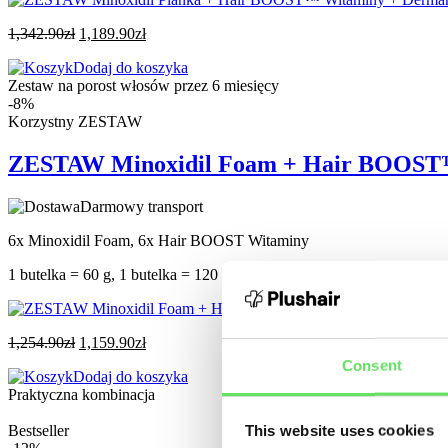
1,342.90
zł
1,189.90
zł
Dodaj do koszyka
Zestaw na porost włosów przez 6 miesięcy
-8%
Korzystny ZESTAW
ZESTAW Minoxidil Foam + Hair BOOST™ 
Darmowy transport
6x Minoxidil Foam, 6x Hair BOOST Witaminy
1 butelka = 60 g, 1 butelka = 120 Kapsuła
1,254.90
zł
1,159.90
zł
Consent
Dodaj do koszyka
Praktyczna kombinacja
This website uses cookies
Bestseller